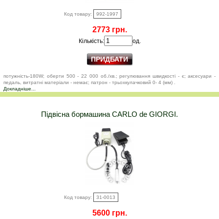
Код товару:
992-1997
2773 грн.
Кількість:
од.
потужність-180W; оберти 500 - 22 000 об./хв.; регулювання швидкості - є; аксесуари -
педаль, витратні матеріали - немає; патрон - трьохкулачковий 0- 4 (мм) .
Докладніше...
Підвісна бормашина CARLO de GIORGI.
Код товару:
31-0013
5600 грн.