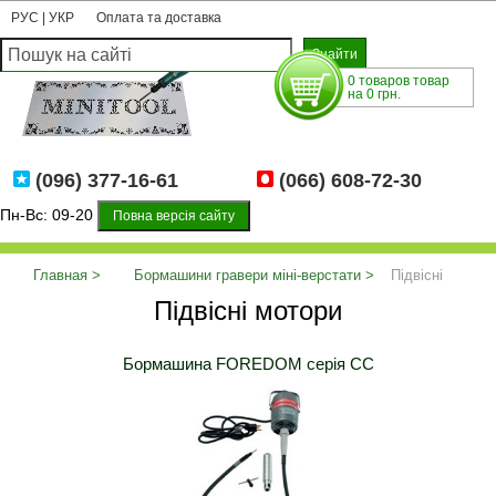
РУС
|
УКР
Оплата та доставка
0 товаров товар
на 0 грн.
(096) 377-16-61
(066) 608-72-30
Пн-Вс: 09-20
Повна версія сайту
Главная
Бормашини гравери міні-верстати
Підвісні
Підвісні мотори
мотори
Бормашина FOREDOM серія СС