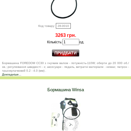
Код товару:
28-0010
3263 грн.
Кількість:
од.
Бормашина FOREDOM CC30 з гнучким валом - потужність-110W; оберти до 20 000 об./
хв.; регулювання швидкості - є; аксесуари - педаль, витратні матеріали - немає; патрон -
трьохкулачковий 0.2 - 4.0 (мм) .
Докладніше...
Бормашина Winsa