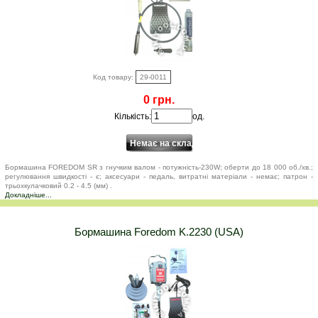
Код товару:
29-0011
0 грн.
Кількість:
од.
Бормашина FOREDOM SR з гнучким валом - потужність-230W; оберти до 18 000 об./хв.;
регулювання швидкості - є; аксесуари - педаль, витратні матеріали - немає; патрон -
трьохкулачковий 0.2 - 4.5 (мм) .
Докладніше...
Бормашина Foredom K.2230 (USA)