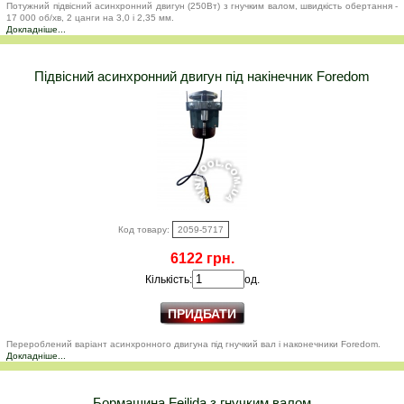
Потужний підвісний асинхронний двигун (250Вт) з гнучким валом, швидкість обертання -
17 000 об/хв, 2 цанги на 3,0 і 2,35 мм.
Докладніше...
Підвісний асинхронний двигун під накінечник Foredom
Код товару:
2059-5717
6122 грн.
Кількість:
од.
Перероблений варіант асинхронного двигуна під гнучкий вал і наконечники Foredom.
Докладніше...
Бормашина Feilida з гнучким валом