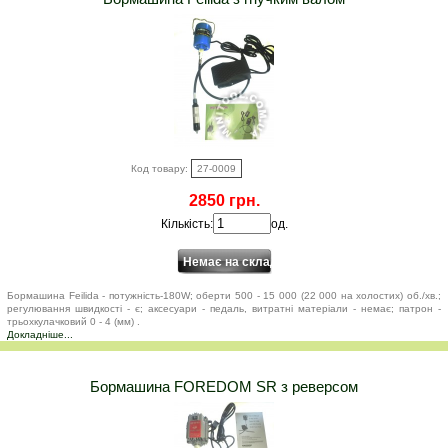
Код товару:
27-0009
2850 грн.
Кількість:
од.
Бормашина Feilida - потужність-180W; оберти 500 - 15 000 (22 000 на холостих) об./хв.;
регулювання швидкості - є; аксесуари - педаль, витратні матеріали - немає; патрон -
трьохкулачковий 0 - 4 (мм) .
Докладніше...
Бормашина FOREDOM SR з реверсом