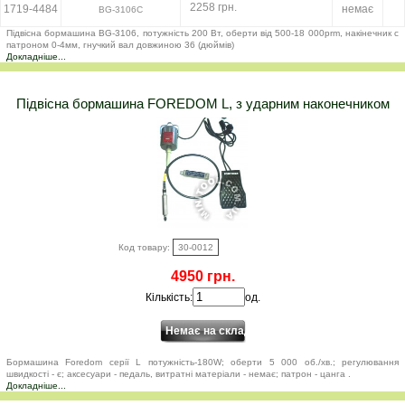
2258 грн.
1719-4484
немає
BG-3106C
Підвісна бормашина BG-3106, потужність 200 Вт, оберти від 500-18 000prm, накінечник c
патроном 0-4мм, гнучкий вал довжиною 36 (дюймів)
Докладніше...
Підвісна бормашина FOREDOM L, з ударним наконечником
Код товару:
30-0012
4950 грн.
Кількість:
од.
Бормашина Foredom серії L потужність-180W; оберти 5 000 об./хв.; регулювання
швидкості - є; аксесуари - педаль, витратні матеріали - немає; патрон - цанга .
Докладніше...