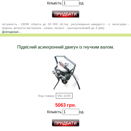
Кількість:
од.
потужність - 180W; оберти до 18 000 об./хв.; регулювання швидкості - є; аксесуари -
педаль, витратні матеріали - немає; патрон - трьохкулачковий до 4 (мм).
Докладніше...
Підвісний асинхронний двигун із гнучким валом.
Код товару:
661-1035
5063 грн.
Кількість:
од.