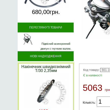
680,
00
грн.
ПЕРЕГЛЯНУТІ ТОВАРИ
Підвісний асинхронний
двигун с гнучким валом.
НОВІ НАДХОДЖЕННЯ
Накінечник швидкознімний
Код товару:
661-1
Т/30 2,35мм
Є в наявності
5063
грн
Кількість: