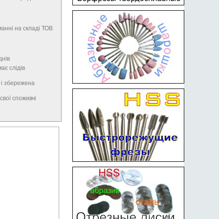
анні на складі ТОВ
днів
має слідів
 і збережена
свої споживчі