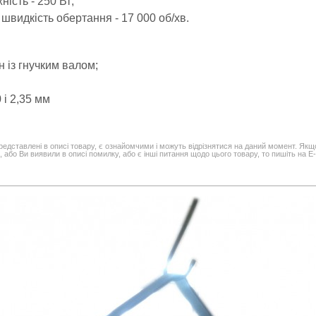
ність - 250 Вт;
швидкість обертання - 17 000 об/хв.
н із гнучким валом;
0 і 2,35 мм
редставлені в описі товару, є ознайомчими і можуть відрізнятися на даний момент. Якщ
 або Ви виявили в описі помилку, або є інші питання щодо цього товару, то пишіть на E-