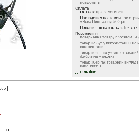
повідомити.
Оплата
Готівкою
при самовивозі
Накладеним платежем
при отрим
«Нова Пошта» від 500грн.
Поповнення на картку «Приват»
Повернення
повернення товару протягом 14 
товар не був у використанні і не 
використання
товар повністю укомплектований
фабрична упаковка
товар зберігає товарний вигляд і 
властивості
детальніше...
035
.
шт.