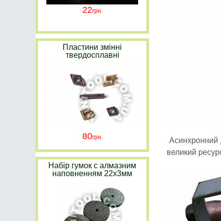
22
Пластини змінні
твердосплавні
80
Асинхронний дв
великий ресурс
Набір гумок с алмазним
наповненням 22х3мм