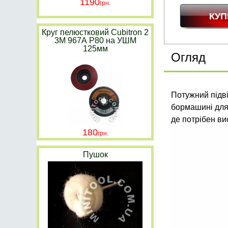
1190
Круг пелюстковий Cubitron 2
3M 967А P80 на УШМ
125мм
Огляд
Потужний підві
бормашині для
де потрібен в
180
Пушок