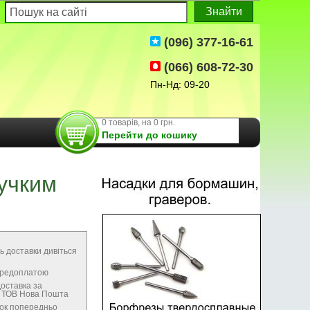
(096) 377-16-61
(066) 608-72-30
Пн-Нд: 09-20
0 товарів, на 0 грн.
Перейти до кошику
нучким
ь доставки дивіться
передоплатою
оставка за
м ТОВ Нова Пошта
нок попередньо