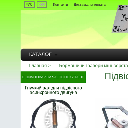
РУС
|
УКР
Контакти
Доставка та оплата
КАТАЛОГ
Главная
Бормашини гравери міні-верста
Підві
С ЦИМ ТОВАРОМ ЧАСТО ПОКУПАЮТ
Гнучкий вал для підвісного
асинхронного двигуна