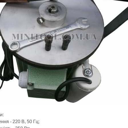
и:
ння - 220 В, 50 Гц;