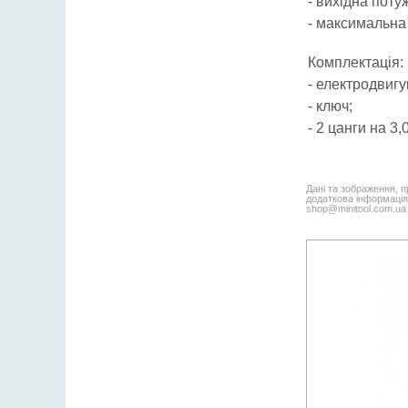
- вихідна потуж
- максимальна 
Комплектація:
- електродвигу
- ключ;
- 2 цанги на 3,
Дані та зображення, п
додаткова інформація,
shop@minitool.com.ua