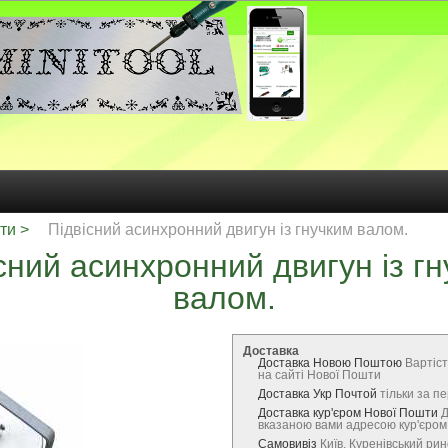
ти
Підвісний асинхронний двигун із гнучким валом.
сний асинхронний двигун із г
валом.
Доставка
Доставка Новою Поштою
Вартіст
на сайті Нової Пошти
Доставка Укр Почтой
тільки за 
Доставка кур'єром Нової Пошти
Д
вказаною вами адресою кур'єро
Самовивіз
Київ, Куренівський ри