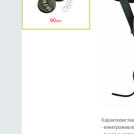
90
Характеристик
- електроживле