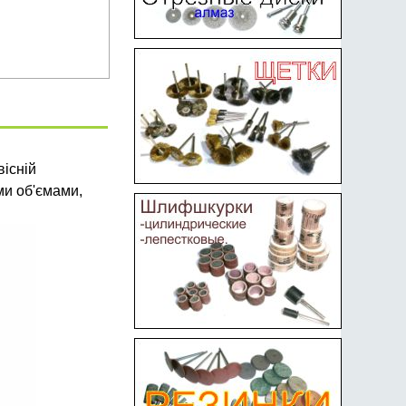
вісній
ми об'ємами,