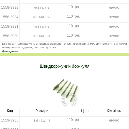
110 грн.
1558-3933
немає
6х3 l-4, n-5
110 грн.
1558-3934
немає
8х3 l-18, n-6
110 грн.
1558-3931
немає
4х3 l-4, n-5
110 грн.
1558-3930
немає
3х3 l-10, n-3
Борфрези циліндричні, зі швидкорізальної сталі, хвостовик 3 мм, для роботи з м’якими
матеріалами: дерево, пластик, доістка.
Докладніше...
Швидкоріжучий бор-куля
Код
Розміри
Ціна
Кількість
110 грн.
1559-3935
немає
3х3 l-11, n-3