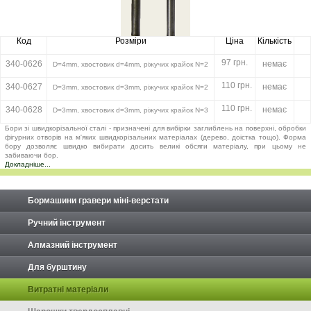
Код
Розміри
Ціна
Кількість
97 грн.
340-0626
немає
D=4mm, хвостовик d=4mm, ріжучих крайок N=2
110 грн.
340-0627
немає
D=3mm, хвостовик d=3mm, ріжучих крайок N=2
110 грн.
340-0628
немає
D=3mm, хвостовик d=3mm, ріжучих крайок N=3
Бори зі швидкорізальної сталі - призначені для вибірки заглиблень на поверхні, обробки
фігурних отворів на м'яких швидкорізальних матеріалах (дерево, доістка тощо). Форма
бору дозволяє швидко вибирати досить великі обсяги матеріалу, при цьому не
забиваючи бор.
Докладніше...
Бормашини гравери міні-верстати
Ручний інструмент
Алмазний інструмент
Для бурштину
Витратні матеріали