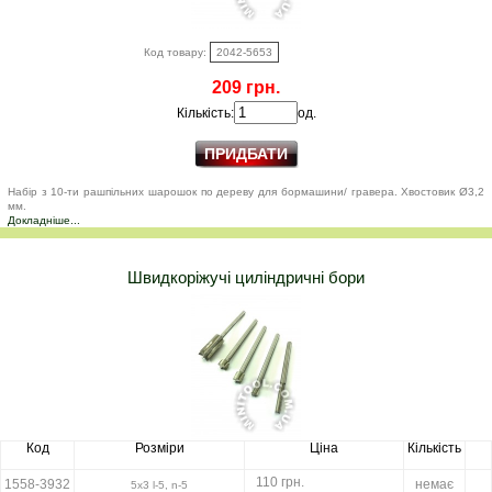
Код товару:
2042-5653
209 грн.
Кількість:
од.
Набір з 10-ти рашпільних шарошок по дереву для бормашини/ гравера. Хвостовик Ø3,2
мм.
Докладніше...
Швидкоріжучі циліндричні бори
Код
Розміри
Ціна
Кількість
110 грн.
1558-3932
немає
5х3 l-5, n-5