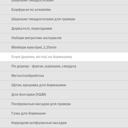
Шарошки твердосплавні
Борфрези по алюмінію
Шарошки твердосплавні для гравера
Держателі, перехідники
Набори витратних матеріалів
Мінібори ювелірні, 2,35mm
Бори (дерево, кістка) на бормашину
По дереву - фрези, шарошки, свердла
Металлообработка
Щітки, крацовка для бормашини
Для болгарки (УШМ)
Полірувальні насадки для гравера
Гума для бормашин
Корундові шліфувальні насадки