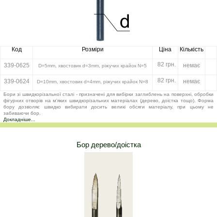
Код
Розміри
Ціна
Кількість
82 грн.
339-0625
немає
D=5mm, хвостовик d=3mm, ріжучих крайок N=5
82 грн.
339-0624
немає
D=10mm, хвостовик d=4mm, ріжучих крайок N=8
Бори зі швидкорізальної сталі - призначені для вибірки заглиблень на поверхні, обробки
фігурних отворів на м'яких швидкорізальних матеріалах (дерево, доістка тощо). Форма
бору дозволяє швидко вибирати досить великі обсяги матеріалу, при цьому не
забиваючи бор.
Докладніше...
Бор дерево/доістка