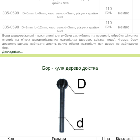
крайок N=6
110
грн.
335-0599
немає
D=0mm, L=0mm, хвостовик d=3mm, ріжучих крайок
N=3
110
грн.
335-0598
немає
D=3mm, L=12mm, хвостовик d=3mm, ріжучих крайок
N=3
Бори швидкорізальні - призначені для вибірки заглиблень на поверхні, обробки фігурних
отворів на м'яких швидкорізальних матеріалах (дерево, доістка тощо). Форма бору
дозволяє швидко вибирати досить великі обсяги матеріалу, при цьому не забиваючи
бор.
Докладніше...
Бор - куля дерево доістка
Код
Розміри
Ціна
Кількість