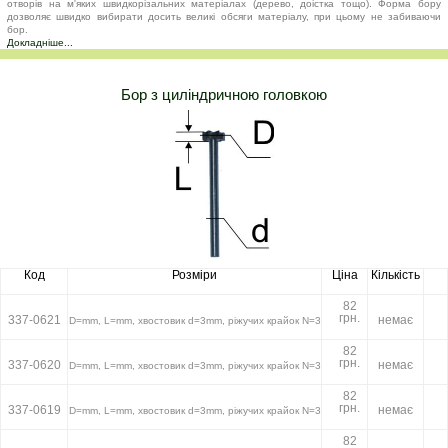
отворів на м'яких швидкорізальних матеріалах (дерево, доістка тощо). Форма бору
дозволяє швидко вибирати досить великі обсяги матеріалу, при цьому не забиваючи
бор.
Докладніше...
Бор з циліндричною головкою
Код
Розміри
Ціна
Кількість
82
грн.
337-0621
немає
D=mm, L=mm, хвостовик d=3mm, ріжучих крайок N=3
82
грн.
337-0620
немає
D=mm, L=mm, хвостовик d=3mm, ріжучих крайок N=3
82
грн.
337-0619
немає
D=mm, L=mm, хвостовик d=3mm, ріжучих крайок N=3
82