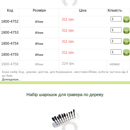
Код
Розміри
Ціна
Кількість
311 грн.
1800-4752
Ø3мм
311 грн.
1800-4753
Ø4мм
311 грн.
1800-4754
Ø5мм
311 грн.
1800-4755
Ø6мм
224 грн.
1800-4756
немає
Ø8мм
Бори набір 3од., дерево, доістка, для бормашини, хвостовик Ø3мм, робоча частина від 3
до 8мм.
Докладніше...
Набір шарошок для гравера по дереву