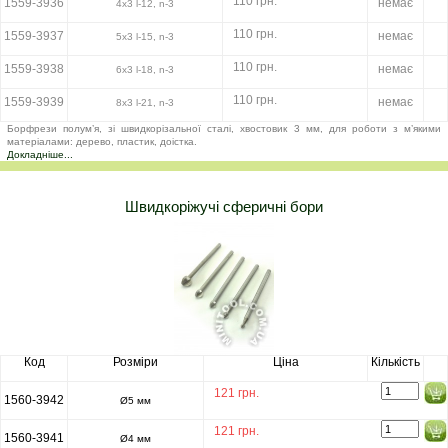
110 грн.
1559-3936
немає
4х3 l-12, n-3
110 грн.
1559-3937
немає
5х3 l-15, n-3
110 грн.
1559-3938
немає
6х3 l-18, n-3
110 грн.
1559-3939
немає
8х3 l-21, n-3
Борфрези полум’я, зі швидкорізальної сталі, хвостовик 3 мм, для роботи з м’якими
матеріалами: дерево, пластик, доістка.
Докладніше...
Швидкоріжучі сферичні бори
Код
Розміри
Ціна
Кількість
121 грн.
1560-3942
Ø5 мм
121 грн.
1560-3941
Ø4 мм