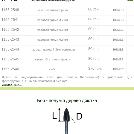
галтельная обкатачная фреза
80 грн.
1155-2548
немає
какао пазовая фреза
80 грн.
1155-2541
немає
пазовая пряма 3,2мм
80 грн.
1155-2542
немає
пазовая пряма 5,0мм
80 грн.
1155-2543
немає
пазовая пряма 6,6мм
80 грн.
1155-2544
немає
пазовая пряма 7,5мм короткая
80 грн.
1155-2545
немає
какао обкатачная фреза
370 грн.
1155-2540
немає
набір
Фрези зі швидкорізальної сталі для гравера (бормашини) з приставкою для
фрезерування, 10 видів, хвостовик 3,175 mm.
Докладніше...
Бор - полум'я дерево доістка