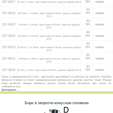
грн.
337-0617
немає
D=mm, L=mm, хвостовик d=3mm, ріжучих крайок N=3
82
грн.
337-0616
немає
D=3mm, L=12mm, хвостовик d=3mm, ріжучих крайок
N=3
82
грн.
337-0615
немає
D=5mm, L=4mm, хвостовик d=3mm, ріжучих крайок
N=5
82
грн.
337-0614
немає
D=5mm, L=12mm, хвостовик d=3mm, ріжучих крайок
N=5
82
грн.
337-0613
немає
D=5mm, L=2,5mm, хвостовик d=3mm, ріжучих крайок
N=5
82
грн.
337-0612
немає
D=8mm, L=8mm, хвостовик d=4mm, ріжучих крайок
N=6
82
грн.
337-0618
немає
D=mm, L=mm, хвостовик d=3mm, ріжучих крайок N=3
Бори зі швидкорізальної сталі - призначені для вибірки заглиблень на поверхні, обробки
фігурних отворів на м'яких швидкорізальних матеріалах (дерево, доістка тощо). Форма
бору дозволяє швидко вибирати досить великі обсяги матеріалу, при цьому не
забиваючи бор.
Докладніше...
Бори зі зворотно-конусною головкою