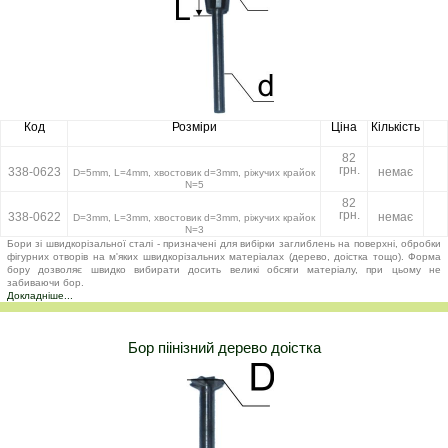
Код
Розміри
Ціна
Кількість
82
грн.
338-0623
немає
D=5mm, L=4mm, хвостовик d=3mm, ріжучих крайок
N=5
82
грн.
338-0622
немає
D=3mm, L=3mm, хвостовик d=3mm, ріжучих крайок
N=3
Бори зі швидкорізальної сталі - призначені для вибірки заглиблень на поверхні, обробки
фігурних отворів на м'яких швидкорізальних матеріалах (дерево, доістка тощо). Форма
бору дозволяє швидко вибирати досить великі обсяги матеріалу, при цьому не
забиваючи бор.
Докладніше...
Бор піінізний дерево доістка