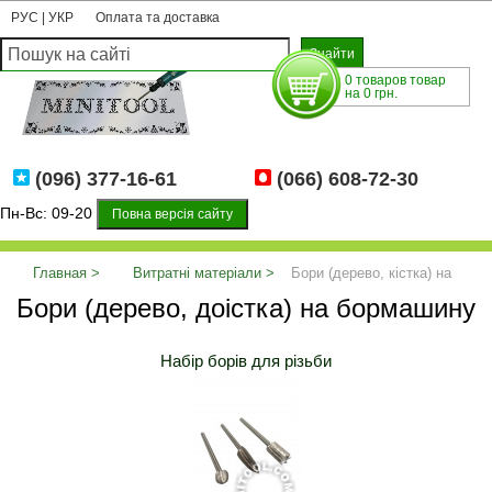
РУС
|
УКР
Оплата та доставка
0 товаров товар
на 0 грн.
(096) 377-16-61
(066) 608-72-30
Пн-Вс: 09-20
Повна версія сайту
Главная
Витратні матеріали
Бори (дерево, кістка) на
Бори (дерево, доістка) на бормашину
бормашину
Набір борів для різьби