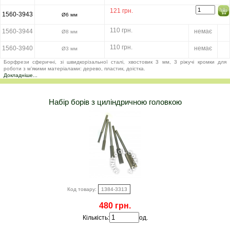
121 грн.
1560-3943
Ø6 мм
110 грн.
1560-3944
немає
Ø8 мм
110 грн.
1560-3940
немає
Ø3 мм
Борфрези сферичні, зі швидкорізальної сталі, хвостовик 3 мм, 3 ріжучі кромки для
роботи з м’якими матеріалами: дерево, пластик, доістка.
Докладніше...
Набір борів з циліндричною головкою
Код товару:
1384-3313
480 грн.
Кількість:
од.