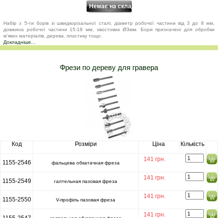
Набір з 5-ти борів зі швидкорізальної сталі, діаметр робочої частини від 3 до 8 мм,
довжина робочої частини 15-18 мм, хвостовик Ø3мм. Бори призначені для обробки
м’яких матеріалів, дерева, пластику тощо.
Докладніше...
Фрези по дереву для гравера
Код
Розміри
Ціна
Кількість
141 грн.
1155-2546
фальцева обкатачная фреза
141 грн.
1155-2549
галтельная пазовая фреза
141 грн.
1155-2550
V-профіль пазовая фреза
141 грн.
1155-2547