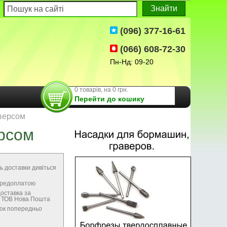
(096) 377-16-61
(066) 608-72-30
Пн-Нд: 09-20
0 товарів, на 0 грн.
Перейти до кошику
версом
рсом
ь доставки дивіться
передоплатою
оставка за
м ТОВ Нова Пошта
нок попередньо