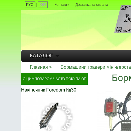
РУС
|
УКР
Контакти
Доставка та оплата
КАТАЛОГ
Главная
Бормашини гравери міні-верста
Бор
С ЦИМ ТОВАРОМ ЧАСТО ПОКУПАЮТ
Накінечник Foredom №30