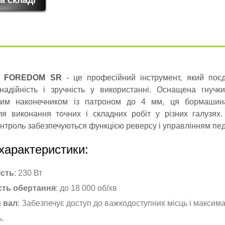
а FOREDOM SR
- це професійний інструмент, який поєд
 надійність і зручність у використанні. Оснащена гнуч
ним наконечником із патроном до 4 мм, ця бормашин
ля виконання точних і складних робіт у різних галузях
контроль забезпечуються функцією реверсу і управлінням пе
характеристики:
ість
: 230 Вт
сть обертання
: до 18 000 об/хв
 вал
: Забезпечує доступ до важкодоступних місць і максим
ь.