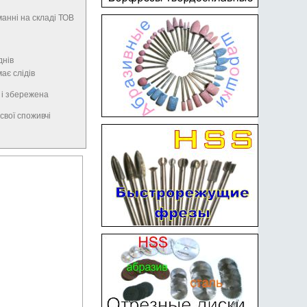
анні на складі ТОВ
днів
має слідів
 і збережена
свої споживчі