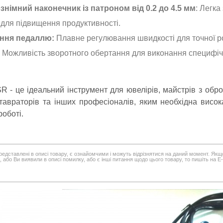
німний наконечник із патроном від 0.2 до 4.5 мм
: Легка
 для підвищення продуктивності.
іння педаллю:
Плавне регулювання швидкості для точної р
:
Можливість зворотного обертання для виконання специфі
.
- це ідеальний інструмент для ювелірів, майстрів з обро
тавраторів та інших професіоналів, яким необхідна висока
роботі.
редставлені в описі товару, є ознайомчими і можуть відрізнятися на даний момент. Якщ
 або Ви виявили в описі помилку, або є інші питання щодо цього товару, то пишіть на E-