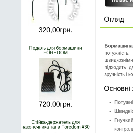
Огляд
320,
00
грн.
Бормашин
Педаль для бормашини
FOREDOM
потужність,
швидкознім
підходить д
зручність і 
Основні 
Потужн
720,
00
грн.
Швидкі
Гнучкий
Стійка-держатель для
наконечника тапа Foredom #30
контрол