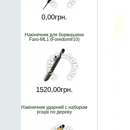
0,
00
грн.
Накінечник для бормашини
Faro-ML1 (Foredom#10)
1520,
00
грн.
Накінечник ударний с набором
різців по дереву