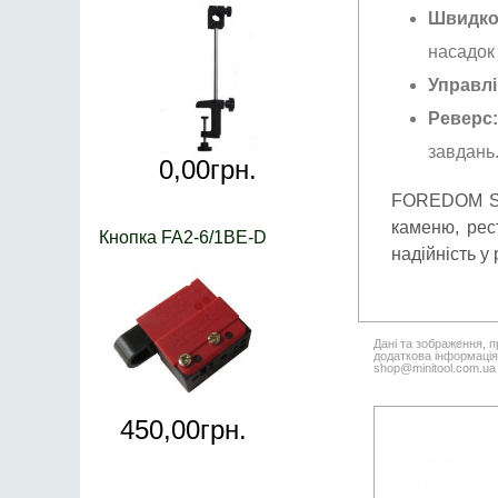
Швидкоз
насадок
Управл
Реверс
завдань
0,
00
грн.
FOREDOM SR 
каменю, рес
Кнопка FA2-6/1BE-D
надійність у 
Дані та зображення, п
додаткова інформація,
shop@minitool.com.ua
450,
00
грн.