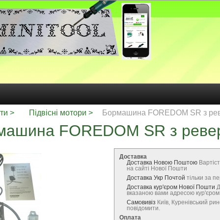
ти
Підвісні мотори
Бормашина FOREDOM SR з ре
машина FOREDOM SR з реве
Доставка
Доставка Новою Поштою
Вартіст
на сайті Нової Пошти
Доставка Укр Почтой
тільки за 
Доставка кур'єром Нової Пошти
Д
вказаною вами адресою кур'єро
Самовивіз
Київ, Куренівський ри
повідомити.
Оплата