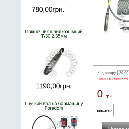
780,
00
грн.
Накінечник швидкознімний
Т/30 2,35мм
Код товару:
29-00
Немає в наявності
1190,
00
грн.
0
грн.
Гнучкий вал на бормашину
Foredom
Кількість: