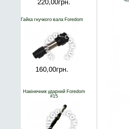
220,
00
грн.
Гайка гнучкого вала Foredom
160,
00
грн.
Накінечник ударний Foredom
#15