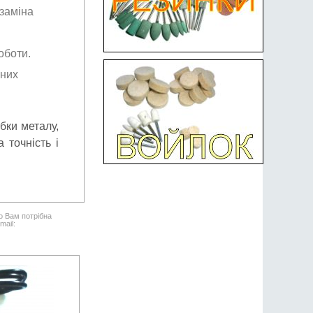
 заміна
оботи.
чних
бки металу,
 точність і
о Вам потрібна
mail: