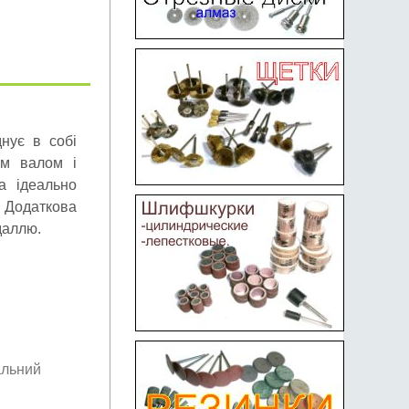
нує в собі
ким валом і
а ідеально
. Додаткова
даллю.
альний