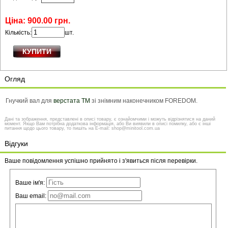
Ціна:
900
.
00
грн.
Кількість:
шт.
Огляд
Гнучкий вал для
верстата TM
зі знімним наконечником FOREDOM.
Дані та зображення, представлені в описі товару, є ознайомчими і можуть відрізнятися на даний
момент. Якщо Вам потрібна додаткова інформація, або Ви виявили в описі помилку, або є інші
питання щодо цього товару, то пишіть на E-mail: shop@minitool.com.ua
Відгуки
Ваше повідомлення успішно прийнято і з'явиться після перевірки.
Ваше ім'я:
Ваш email: