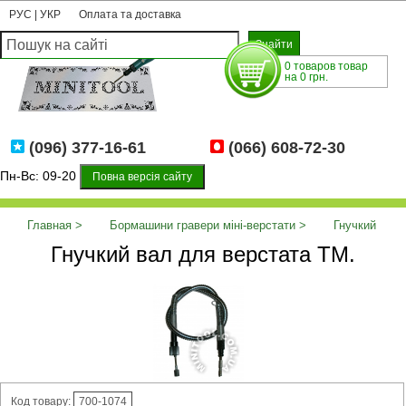
РУС
|
УКР
Оплата та доставка
0 товаров товар
на 0 грн.
(096) 377-16-61
(066) 608-72-30
Пн-Вс: 09-20
Повна версія сайту
Главная
Бормашини гравери міні-верстати
Гнучкий
Гнучкий вал для верстата TM.
вал, трос, наконечник
Гнучкий вал для верстата TM.
Код товару:
700-1074