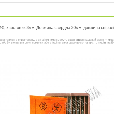
Ф, хвостовик 3мм. Довжина свердла 30мм, довжина спіралі
редставлені в описі товару, є ознайомчими і можуть відрізнятися на даний момент. Якщ
 або Ви виявили в описі помилку, або є інші питання щодо цього товару, то пишіть на E-