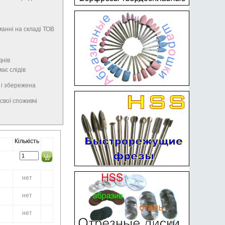
анні на складі ТОВ
днів
має слідів
 і збережена
свої споживчі
Кількість
нет
нет
нет