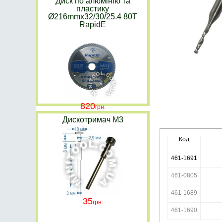
Диск по алюмінію та
пластику
Ø216mmx32/30/25.4 80T
RapidE
820
Дискотримач M3
Код
461-1691
461-0805
461-1689
35
461-1690