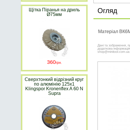
Огляд
Щітка Піранья на дриль
Ø75мм
Матеріал ВК6М
Дані та зображення, п
додаткова інформація,
shop@minitool.com.ua
360
Сверхтонкий відрізний круг
по алюмінію 125х1
Klingspor Kronenflex A 60 N
Supra