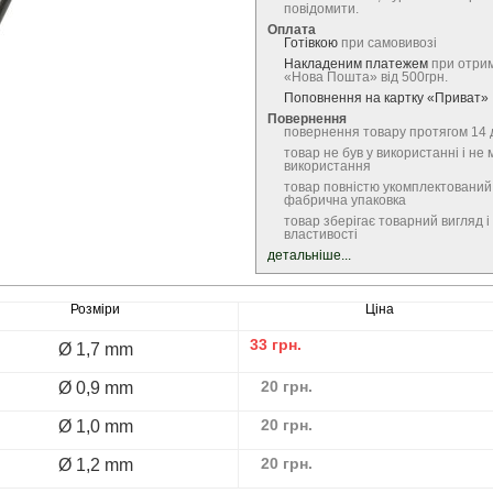
повідомити.
Оплата
Готівкою
при самовивозі
Накладеним платежем
при отрим
«Нова Пошта» від 500грн.
Поповнення на картку «Приват»
Повернення
повернення товару протягом 14 
товар не був у використанні і не 
використання
товар повністю укомплектований
фабрична упаковка
товар зберігає товарний вигляд і 
властивості
детальніше...
Розміри
Ціна
33
грн.
Ø 1,7 mm
20
грн.
Ø 0,9 mm
20
грн.
Ø 1,0 mm
20
грн.
Ø 1,2 mm