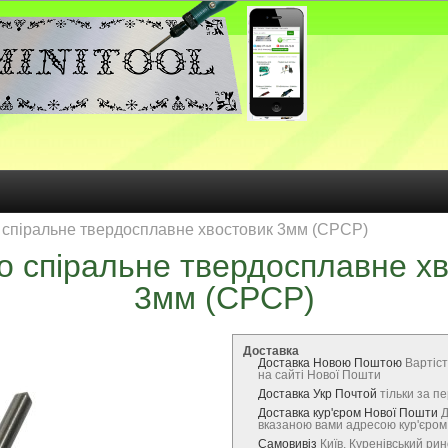
спіральне твердосплавне хвостовик 3мм (СРСР)
 спіральне твердосплавне х
3мм (СРСР)
Доставка
Доставка Новою Поштою
Вартіст
на сайті Нової Пошти
Доставка Укр Почтой
тільки за 
Доставка кур'єром Нової Пошти
Д
вказаною вами адресою кур'єро
Самовивіз
Київ, Куренівський ри