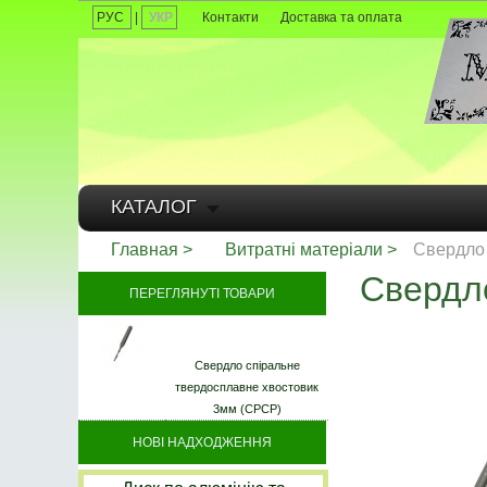
РУС
|
УКР
Контакти
Доставка та оплата
КАТАЛОГ
Главная
Витратні матеріали
Свердло 
Свердло
ПЕРЕГЛЯНУТІ ТОВАРИ
Свердло спіральне
твердосплавне хвостовик
3мм (СРСР)
НОВІ НАДХОДЖЕННЯ