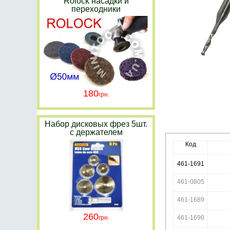
Rolock насадки и
переходники
180
Набор дисковых фрез 5шт.
с держателем
Код
461-1691
461-0805
461-1689
260
461-1690