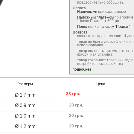
предворительно сообщить.
Оплата
Наличными
при самовывозе
Наложным платежом
при получе
"Новая Почта" от 500грн.
Пополнение на карту "Приват"
Возврат
возврат товара в течение 14 дне
товар не был в употреблении и 
использования
товар полностью укомплектован
фабричная упаковка
товар сохраняет товарный вид и
потребительские свойства
подробнее...
Размеры
Цена
33
грн.
Ø 1,7 mm
20
грн.
Ø 0,9 mm
20
грн.
Ø 1,0 mm
20
грн.
Ø 1,2 mm