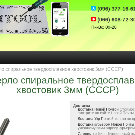
(096) 377-16-6
(066) 608-72-3
Пн-Вс: 09-20
ло спиральное твердосплавное хвостовик 3мм (СССР)
рло спиральное твердоспла
хвостовик 3мм (СССР)
Доставка
Доставка Новой Почтой
Стоимос
смотрите на сайте Новой Почты
Доставка Укр Почтой
только по 
Доставка курьером Новой Почты
указаному вами адресу курьеро
Самовывоз
Киев, Куреневский р