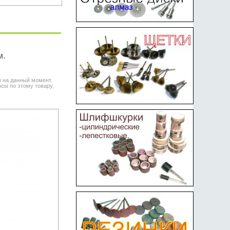
м.
я на данный момент.
сы по этому товару,