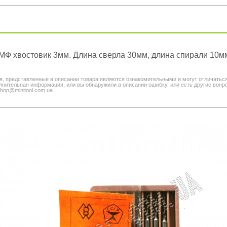
Ф хвостовик 3мм. Длина сверла 30мм, длина спирали 10м
я, представленные в описании товара являются ознакомительными и могут отличатьс
нительная информация, или вы обнаружили в описании ошибку, или есть другие вопро
shop@minitool.com.ua