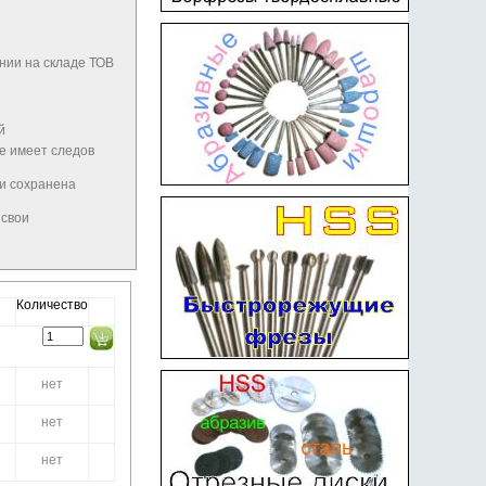
нии на складе ТОВ
й
не имеет следов
 и сохранена
 свои
Количество
нет
нет
нет