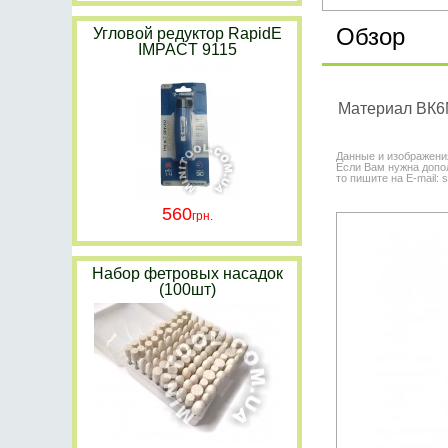
Обзор
Угловой редуктор RapidE
IMPACT 9115
Материал ВК6М
Данные и изображени
Если Вам нужна допол
то пишите на E-mail: 
560
Набор фетровых насадок
(100шт)