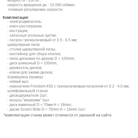
мощность - 350 Вт ;
скорость вращения до - 10 000 об/мин;
плавная регулировка скорости;
Комплектация:
- электродвигатель;
- ключ шестиграник;
- инстукция;
- запасные угольные щетки;
- патрон трехкулачковый от 0.5 - 6.5 мм;
циркулярная пила
- столик циркулярной пилы;
- контейнер для сбора опилок;
- пила дисковая по дереву D = 100mm;
- диск алмазный D = 100mm;
- держатель дисков;
- ключи для зжима дисков;
бормашина (гравер)
- гибкий вал;
- наконечник Foredom #30 с трехкулачковым патроном от 0.2 - 4.0 мм;
шлифовальный станок
- дискодержатели 2шт.
- конусы "морковки" 2шт.
- диск каменный D = 70мм H = 18mm;
- диски Scotch-Brite D = 70mm H = 18mm 1шт;
*комплектация станка может отличатся от указаной на сайте.