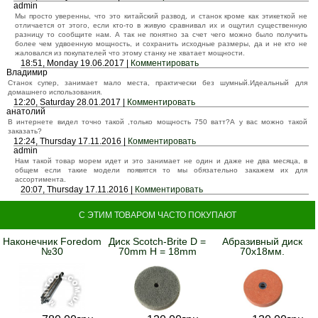
admin
Мы просто уверенны, что это китайский развод, и станок кроме как этикеткой не
отличается от этого, если кто-то в живую сравнивал их и ощутил существенную
разницу то сообщите нам. А так не понятно за счет чего можно было получить
более чем удвоенную мощность, и сохранить исходные размеры, да и не кто не
жаловался из покупателей что этому станку не хватает мощности.
18:51, Monday 19.06.2017 |
Комментировать
Владимир
Станок супер, занимает мало места, практически без шумный.Идеальный для
домашнего использования.
12:20, Saturday 28.01.2017 |
Комментировать
анатолий
В интернете видел точно такой ,только мощность 750 ватт?А у вас можно такой
заказать?
12:24, Thursday 17.11.2016 |
Комментировать
admin
Нам такой товар морем идет и это занимает не один и даже не два месяца, в
общем если такие модели появятся то мы обязательно закажем их для
ассортимента.
20:07, Thursday 17.11.2016 |
Комментировать
С ЭТИМ ТОВАРОМ ЧАСТО ПОКУПАЮТ
Наконечник Foredom
Диск Scotch-Brite D =
Абразивный диск
№30
70mm H = 18mm
70x18мм.