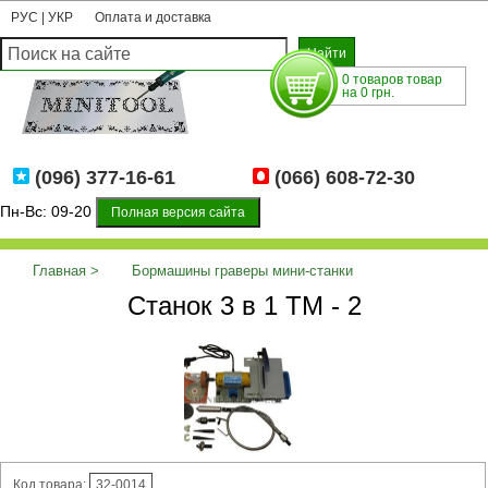
РУС
|
УКР
Оплата и доставка
0 товаров товар
на 0 грн.
(096) 377-16-61
(066) 608-72-30
Пн-Вс: 09-20
Полная версия сайта
Главная
Бормашины граверы мини-станки
Станок 3 в 1 TM - 2
Многофункциональные станки
Станок 3 в 1 TM - 2
Код товара:
32-0014