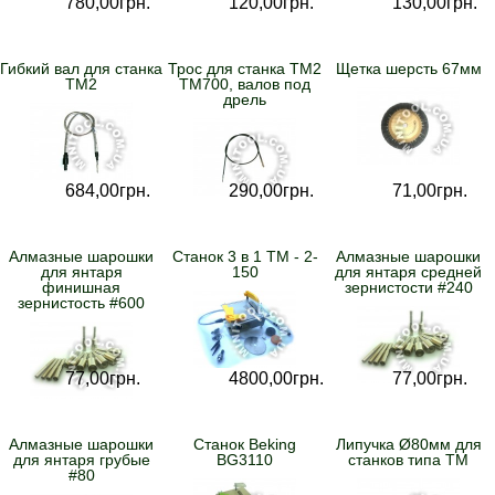
780,
00
грн.
120,
00
грн.
130,
00
грн.
Гибкий вал для станка
Трос для станка TM2
Щетка шерсть 67мм
TM2
TM700, валов под
дрель
684,
00
грн.
290,
00
грн.
71,
00
грн.
Алмазные шарошки
Станок 3 в 1 TM - 2-
Алмазные шарошки
для янтаря
150
для янтаря средней
финишная
зернистости #240
зернистость #600
77,
00
грн.
4800,
00
грн.
77,
00
грн.
Алмазные шарошки
Станок Beking
Липучка Ø80мм для
для янтаря грубые
BG3110
станков типа ТМ
#80