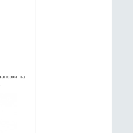
тановки на
.