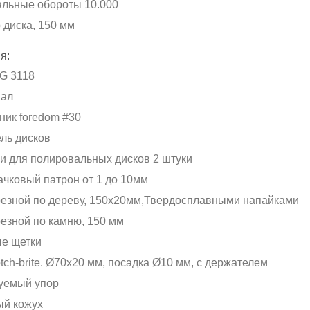
льные обороты 10.000
 диска, 150 мм
я:
G 3118
вал
ник foredom #30
ль дисков
и для полировальных дисков 2 штуки
ачковый патрон от 1 до 10мм
резной по дереву, 150х20мм,Твердосплавными напайками
резной по камню, 150 мм
е щетки
tch-brite. Ø70x20 мм, посадка Ø10 мм, с держателем
уемый упор
й кожух