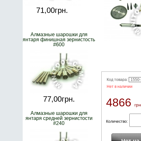
71,
00
грн.
Алмазные шарошки для
янтаря финишная зернистость
#600
Код товара:
1550
Нет в наличии
77,
00
грн.
4866
грн
Алмазные шарошки для
янтаря средней зернистости
Количество:
#240