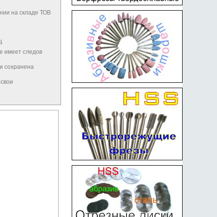
нии на складе ТОВ
й
не имеет следов
 и сохранена
 свои