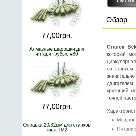
Обзор
77,
00
грн.
Станок Bek
Алмазные шарошки для
янтаря грубые #80
который мо
циркулярная
со станком 
значительно
двигателем 
крутящий мо
точной настр
77,
00
грн.
Характерист
Мощност
Оправка 20/32мм для станков
Питание
типа ТМ2