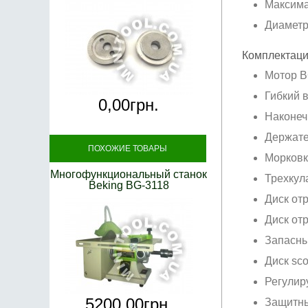
Максима
Диаметр
Комплектаци
Мотор B
Гибкий 
0,
00
грн.
Наконеч
Держате
ПОХОЖИЕ ТОВАРЫ
Морковк
Многофункциональный станок
Трехкул
Beking BG-3118
Диск от
Диск от
Запасны
Диск sco
Регулир
5200,
00
грн.
Защитны