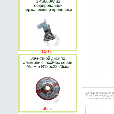
BPS600W из
гофрированной
нержавеющей проволоки
150
Зачистной диск по
алюминию IncoFlex серии
Alu Pro Ø125х22.23мм
Данные и изображени
Если Вам нужна допол
то пишите на E-mail: 
60