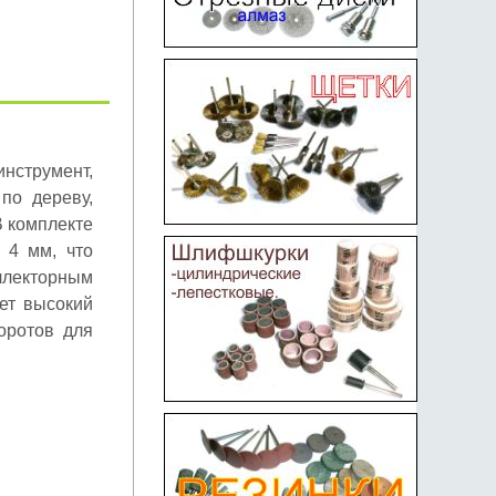
нструмент,
по дереву,
В комплекте
 4 мм, что
ллекторным
ет высокий
оротов для