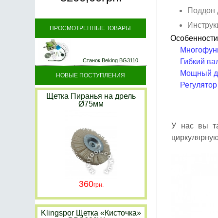
Поддон 
Инструк
ПРОСМОТРЕННЫЕ ТОВАРЫ
Особенности
Многофунк
Гибкий ва
Станок Beking BG3110
Мощный дв
НОВЫЕ ПОСТУПЛЕНИЯ
Регулятор
Щетка Пиранья на дрель
Ø75мм
У нас вы т
циркулярную
360
Klingspor Щетка «Кисточка»