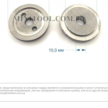
я, представленные в описании товара являются ознакомительными и могут отличатьс
нительная информация, или вы обнаружили в описании ошибку, или есть другие вопро
shop@minitool.com.ua