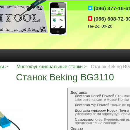
(096) 377-16-6
(066) 608-72-3
Пн-Вс: 09-20
ки
Многофункциональные станки
Станок Beking B
Станок Beking BG3110
Доставка
Доставка Новой Почтой
Стоимос
смотрите на сайте Новой Почты
Доставка Укр Почтой
только по 
Доставка курьером Новой Почты
указаному вами адресу курьеро
Самовывоз
Киев, Куреневский р
предворительно сообщить.
Оплата