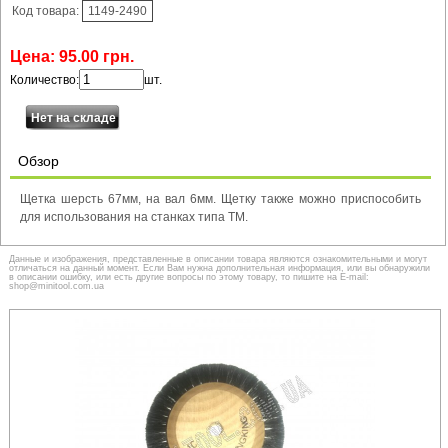
Код товара:
1149-2490
Цена:
95
.
00
грн.
Количество:
шт.
Обзор
Щетка шерсть 67мм, на вал 6мм. Щетку также можно приспособить
для использования на станках типа ТМ.
Данные и изображения, представленные в описании товара являются ознакомительными и могут
отличаться на данный момент. Если Вам нужна дополнительная информация, или вы обнаружили
в описании ошибку, или есть другие вопросы по этому товару, то пишите на E-mail:
shop@minitool.com.ua