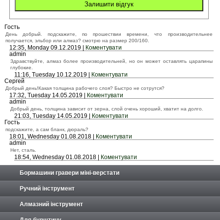
Гость
День добрый. подскажите, по прошествии времени, что производительнее
получается, эльбор или алмаз? смотрю на размер 200/160.
12:35, Monday 09.12.2019 |
Коментувати
admin
Здравствуйте, алмаз более производительней, но он может оставлять царапины
глубокие.
11:16, Tuesday 10.12.2019 |
Коментувати
Сергей
Добрый день!Какая толщина рабочего слоя? Быстро не сотрутся?
17:32, Tuesday 14.05.2019 |
Коментувати
admin
Добрый день, толщина зависит от зерна, слой очень хороший, хватит на долго.
21:03, Tuesday 14.05.2019 |
Коментувати
Гость
подскажите, а сам бланк, дюраль?
18:01, Wednesday 01.08.2018 |
Коментувати
admin
Нет, сталь.
18:54, Wednesday 01.08.2018 |
Коментувати
Бормашини гравери міні-верстати
Ручний інструмент
Алмазний інструмент
Для бурштину