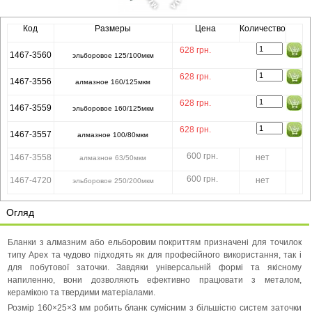
Код
Размеры
Цена
Количество
628
грн.
1467-3560
эльборовое 125/100мкм
628
грн.
1467-3556
алмазное 160/125мкм
628
грн.
1467-3559
эльборовое 160/125мкм
628
грн.
1467-3557
алмазное 100/80мкм
600 грн.
1467-3558
нет
алмазное 63/50мкм
600 грн.
1467-4720
нет
эльборовое 250/200мкм
Огляд
Бланки з алмазним або ельборовим покриттям призначені для точилок
типу Apex та чудово підходять як для професійного використання, так і
для побутової заточки. Завдяки універсальній формі та якісному
напиленню, вони дозволяють ефективно працювати з металом,
керамікою та твердими матеріалами.
Розмір 160×25×3 мм робить бланк сумісним з більшістю систем заточки