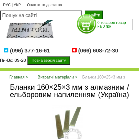
РУС
|
УКР
Оплата та доставка
0 товаров товар
на 0 грн.
(096) 377-16-61
(066) 608-72-30
Пн-Вс: 09-20
Повна версія сайту
Главная
Витратні матеріали
Бланки 160×25×3 мм з
Бланки 160×25×3 мм з алмазним /
алмазним / ельборовим напиленням (Україна)
ельборовим напиленням (Україна)