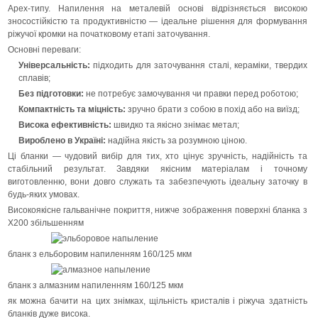
Apex-типу. Напилення на металевій основі відрізняється високою
зносостійкістю та продуктивністю — ідеальне рішення для формування
ріжучої кромки на початковому етапі заточування.
Основні переваги:
Універсальність:
підходить для заточування сталі, кераміки, твердих
сплавів;
Без підготовки:
не потребує замочування чи правки перед роботою;
Компактність та міцність:
зручно брати з собою в похід або на виїзд;
Висока ефективність:
швидко та якісно знімає метал;
Вироблено в Україні:
надійна якість за розумною ціною.
Ці бланки — чудовий вибір для тих, хто цінує зручність, надійність та
стабільний результат. Завдяки якісним матеріалам і точному
виготовленню, вони довго служать та забезпечують ідеальну заточку в
будь-яких умовах.
Високоякісне гальванічне покриття, нижче зображення поверхні бланка з
Х200 збільшенням
бланк з ельборовим напиленням 160/125 мкм
бланк з алмазним напиленням 160/125 мкм
як можна бачити на цих знімках, щільність кристалів і ріжуча здатність
бланків дуже висока.