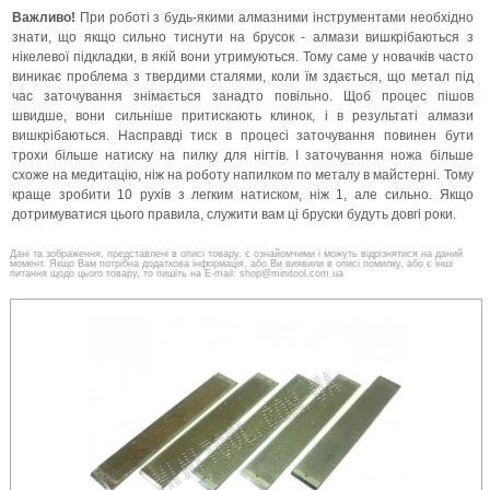
Важливо!
При роботі з будь-якими алмазними інструментами необхідно
знати, що якщо сильно тиснути на брусок - алмази вишкрібаються з
нікелевої підкладки, в якій вони утримуються. Тому саме у новачків часто
виникає проблема з твердими сталями, коли їм здається, що метал під
час заточування знімається занадто повільно. Щоб процес пішов
швидше, вони сильніше притискають клинок, і в результаті алмази
вишкрібаються. Насправді тиск в процесі заточування повинен бути
трохи більше натиску на пилку для нігтів. І заточування ножа більше
схоже на медитацію, ніж на роботу напилком по металу в майстерні. Тому
краще зробити 10 рухів з легким натиском, ніж 1, але сильно. Якщо
дотримуватися цього правила, служити вам ці бруски будуть довгі роки.
Дані та зображення, представлені в описі товару, є ознайомчими і можуть відрізнятися на даний
момент. Якщо Вам потрібна додаткова інформація, або Ви виявили в описі помилку, або є інші
питання щодо цього товару, то пишіть на E-mail: shop@minitool.com.ua