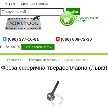
РУС
|
УКР
Оплата та доставка
0 товаров товар
на 0 грн.
(096) 377-16-61
(066) 608-72-30
Пн-Вс: 09-20
Повна версія сайту
Главная
Витратні матеріали
Фреза сферична
Фреза сферична твердосплавна (Львів)
твердосплавна (Львів)