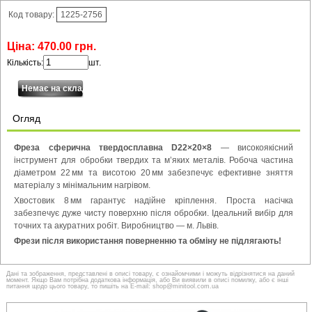
Код товару:
1225-2756
Ціна:
470
.
00
грн.
Кількість:
шт.
Огляд
Фреза сферична твердосплавна D22×20×8
— високоякісний
інструмент для обробки твердих та м’яких металів. Робоча частина
діаметром 22 мм та висотою 20 мм забезпечує ефективне зняття
матеріалу з мінімальним нагрівом.
Хвостовик 8 мм гарантує надійне кріплення. Проста насічка
забезпечує дуже чисту поверхню після обробки. Ідеальний вибір для
точних та акуратних робіт. Виробництво — м. Львів.
Фрези після використання поверненню та обміну не підлягають!
Дані та зображення, представлені в описі товару, є ознайомчими і можуть відрізнятися на даний
момент. Якщо Вам потрібна додаткова інформація, або Ви виявили в описі помилку, або є інші
питання щодо цього товару, то пишіть на E-mail: shop@minitool.com.ua