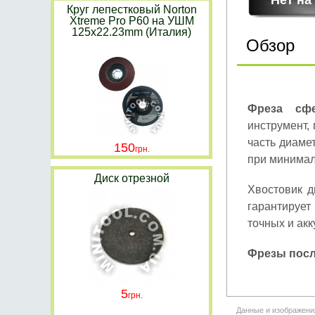
Круг лепестковый Norton
Xtreme Pro P60 на УШМ
125x22.23mm (Италия)
Обзор
Фреза сфе
инструмент,
часть диаме
150
при минимал
Диск отрезной
Хвостовик д
гарантируе
точных и акк
Фрезы посл
5
Данные и изображени