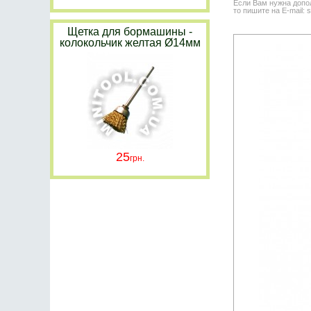
Если Вам нужна допол
то пишите на E-mail: 
Щетка для бормашины -
колокольчик желтая Ø14мм
25