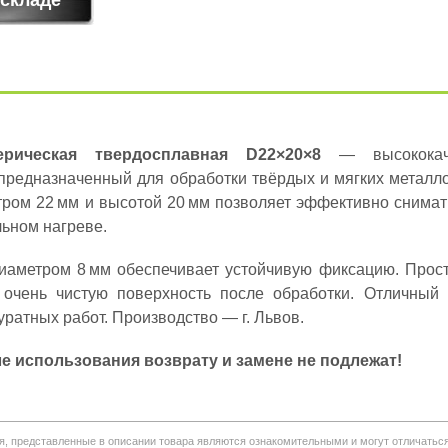
рическая твердосплавная D22×20×8
— высококаче
 предназначенный для обработки твёрдых и мягких металл
тром 22 мм и высотой 20 мм позволяет эффективно снима
ьном нагреве.
иаметром 8 мм обеспечивает устойчивую фиксацию. Прост
т очень чистую поверхность после обработки. Отличный
уратных работ. Производство — г. Львов.
е использования возврату и замене не подлежат!
я, представленные в описании товара являются ознакомительными и могут отличатьс