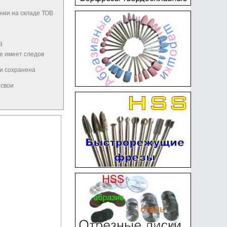
нии на складе ТОВ
й
не имеет следов
 и сохранена
 свои