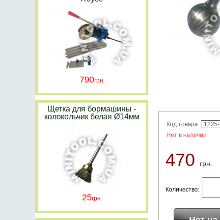
790
Щетка для бормашины -
колокольчик белая Ø14мм
Код товара:
1225
Нет в наличии
470
грн.
Количество:
25