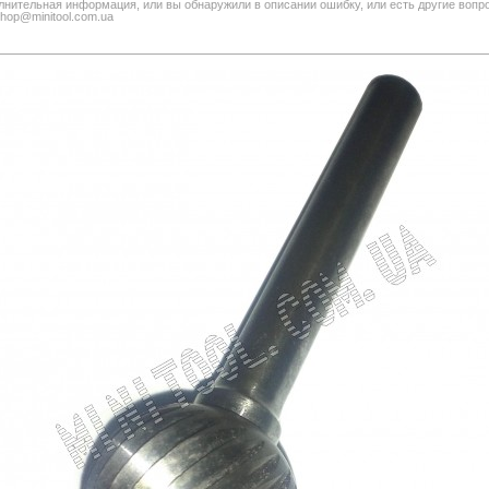
нительная информация, или вы обнаружили в описании ошибку, или есть другие вопро
shop@minitool.com.ua