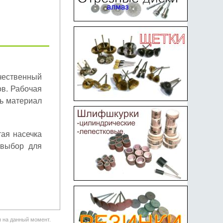
ственный
ов. Рабочая
ть материал
ая насечка
 выбор для
я на данный момент.