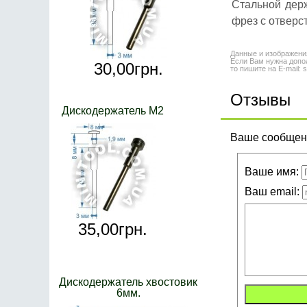
Стальной дер
фрез с отверс
Данные и изображени
Если Вам нужна допол
30,
00
грн.
то пишите на E-mail: 
Отзывы
Дискодержатель M2
Ваше сообщени
Ваше имя:
Ваш email:
35,
00
грн.
Дискодержатель хвостовик
6мм.