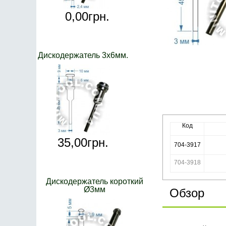
0,
00
грн.
Дискодержатель 3х6мм.
Код
35,
00
грн.
704-3917
704-3918
Дискодержатель короткий
Ø3мм
Обзор