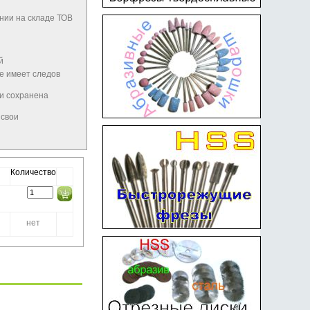
нии на складе ТОВ
й
не имеет следов
 и сохранена
 свои
Количество
нет