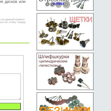
я дисков или
я на данный момент.
сы по этому товару,