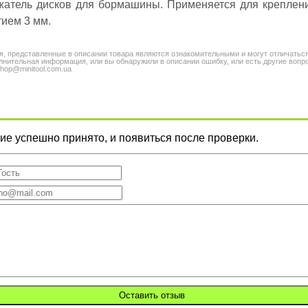
жатель дисков для бормашины. Применяется для креплени
тием 3 мм.
я, представленные в описании товара являются ознакомительными и могут отличатьс
нительная информация, или вы обнаружили в описании ошибку, или есть другие вопро
shop@minitool.com.ua
е успешно принято, и появиться после проверки.