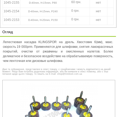
60 грн.
1045-2155
нет
D-40mm, H-15mm, P80
0 грн.
1045-2154
нет
D-40mm, H-15mm, P240
0 грн.
1045-2153
нет
D-40mm, H-20mm, P150
Огляд
Лепестковая насадка KLINGSPOR на дрель. Хвостовик 6(мм), макс.
скорость 19 000prm. Применяются для шлифовки, снятия лакокрасочных
покрытий, очистки от ржавчины и окисленных налетов. Более
деликатное и безопасное воздействие на обрабатываемую поверхность,
чем ленточная или дисковые шлифовка.
Дані та зображення, представлені в описі товару, є ознайомчими і можуть відрізнятися на даний
момент. Якщо Вам потрібна додаткова інформація, або Ви виявили в описі помилку, або є інші
питання щодо цього товару, то пишіть на E-mail: shop@minitool.com.ua