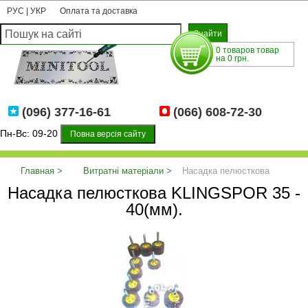
РУС
|
УКР
Оплата та доставка
0 товаров товар
на 0 грн.
(096) 377-16-61
(066) 608-72-30
Пн-Вс: 09-20
Повна версія сайту
Главная
Витратні матеріали
Насадка пелюсткова
Насадка пелюсткова KLINGSPOR 35 -
KLINGSPOR 35 - 40(мм).
40(мм).