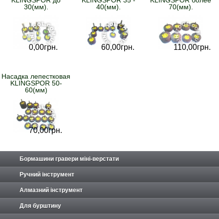
30(мм).
40(мм).
70(мм).
0,
00
грн.
60,
00
грн.
110,
00
грн.
Насадка лепестковая
KLINGSPOR 50-
60(мм)
70,
00
грн.
Бормашини гравери міні-верстати
Ручний інструмент
Алмазний інструмент
Для бурштину