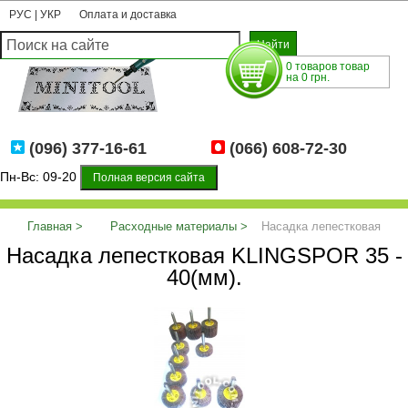
РУС
|
УКР
Оплата и доставка
0 товаров товар
на 0 грн.
(096) 377-16-61
(066) 608-72-30
Пн-Вс: 09-20
Полная версия сайта
Главная
Расходные материалы
Насадка лепестковая
Насадка лепестковая KLINGSPOR 35 -
KLINGSPOR 35 - 40(мм).
40(мм).