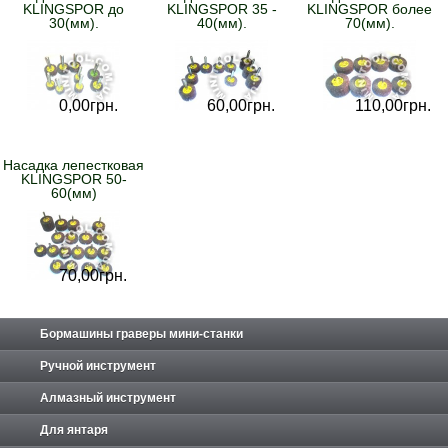
KLINGSPOR до
KLINGSPOR 35 -
KLINGSPOR более
30(мм).
40(мм).
70(мм).
0,
00
грн.
60,
00
грн.
110,
00
грн.
Насадка лепестковая
KLINGSPOR 50-
60(мм)
70,
00
грн.
Бормашины граверы мини-станки
Ручной инструмент
Алмазный инструмент
Для янтаря