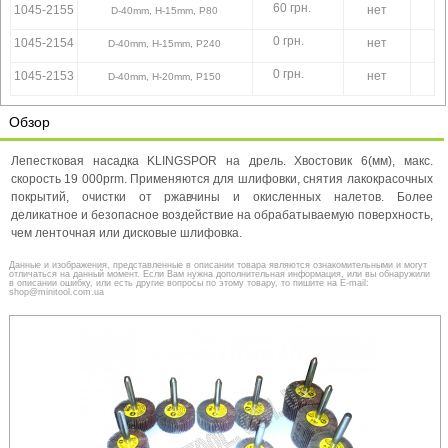
60 грн.
1045-2155
нет
D-40mm, H-15mm, P80
0 грн.
1045-2154
нет
D-40mm, H-15mm, P240
0 грн.
1045-2153
нет
D-40mm, H-20mm, P150
Обзор
Лепестковая насадка KLINGSPOR на дрель. Хвостовик 6(мм), макс.
скорость 19 000prm. Применяются для шлифовки, снятия лакокрасочных
покрытий, очистки от ржавчины и окисленных налетов. Более
деликатное и безопасное воздействие на обрабатываемую поверхность,
чем ленточная или дисковые шлифовка.
Данные и изображения, представленные в описании товара являются ознакомительными и могут
отличаться на данный момент. Если Вам нужна дополнительная информация, или вы обнаружили
в описании ошибку, или есть другие вопросы по этому товару, то пишите на E-mail:
shop@minitool.com.ua