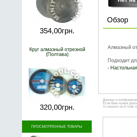
Обзор
354,
00
грн.
Алмазный отр
Круг алмазный отрезной
(Полтава)
Подходит дл
-
Настольная
Данные и изображени
Если Вам нужна допол
320,
00
грн.
то пишите на E-mail: 
ПРОСМОТРЕННЫЕ ТОВАРЫ