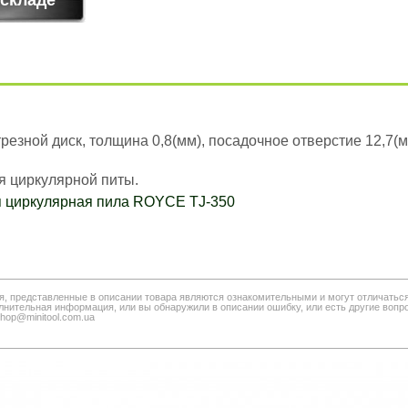
езной диск, толщина 0,8(мм), посадочное отверстие 12,7(м
я циркулярной питы.
 циркулярная пила ROYCE TJ-350
я, представленные в описании товара являются ознакомительными и могут отличатьс
нительная информация, или вы обнаружили в описании ошибку, или есть другие вопро
shop@minitool.com.ua