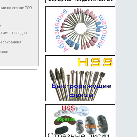
нии на складе ТОВ
й
не имеет следов
 и сохранена
 свои