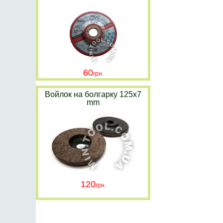
60
Войлок на болгарку 125х7
mm
120