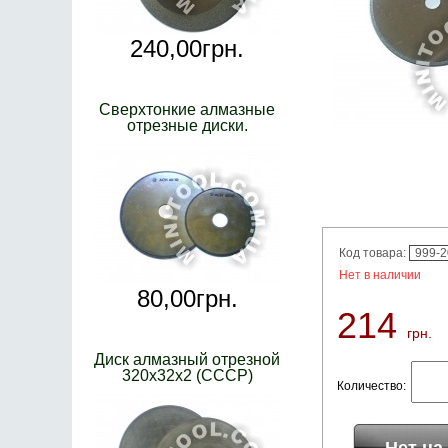
240,
00
грн.
Сверхтонкие алмазные
отрезные диски.
Код товара:
999-
Нет в наличии
80,
00
грн.
214
грн.
Диск алмазный отрезной
320х32х2 (СССР)
Количество: