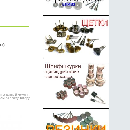
м).
я на данный момент.
сы по этому товару,