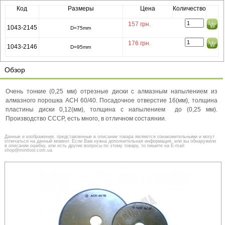
Код
Размеры
Цена
Количество
157
грн.
1043-2145
D=75mm
176
грн.
1043-2146
D=95mm
Обзор
Очень тонкие (0,25 мм) отрезные диски с алмазным напылением из
алмазного порошка ACH 60/40. Посадочное отверстие 16(мм), толщина
пластины диски 0,12(мм), толщина с напылением до (0,25 мм).
Производство СССР, есть много, в отличном состаянии.
Данные и изображения, представленные в описании товара являются ознакомительными и могут
отличаться на данный момент. Если Вам нужна дополнительная информация, или вы обнаружили
в описании ошибку, или есть другие вопросы по этому товару, то пишите на E-mail:
shop@minitool.com.ua