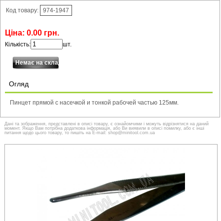
Код товару:
974-1947
Ціна:
0
.
00
грн.
Кількість:
шт.
Огляд
Пинцет прямой с насечкой и тонкой рабочей частью 125мм.
Дані та зображення, представлені в описі товару, є ознайомчими і можуть відрізнятися на даний
момент. Якщо Вам потрібна додаткова інформація, або Ви виявили в описі помилку, або є інші
питання щодо цього товару, то пишіть на E-mail: shop@minitool.com.ua