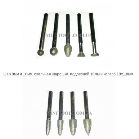
шар 8мм и 10мм, овальная шарошка, подрезной 10мм и колесо 10х1.8мм