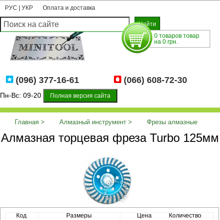
РУС
|
УКР
Оплата и доставка
0 товаров товар
на 0 грн.
(096) 377-16-61
(066) 608-72-30
Пн-Вс: 09-20
Полная версия сайта
Главная
Алмазный инструмент
Фрезы алмазные
Алмазная торцевая фреза Turbo 125мм
торцевые
Алмазная торцевая фреза Turbo 125мм
Код
Размеры
Цена
Количество