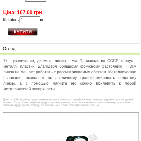
Ціна:
167
.
00
грн.
Кількість:
шт.
Огляд
7х - увеличение, диаметр линзы - мм. Производство СССР, корпус -
металл, пластик. Благодаря большому фокусному растоянию ~ 3см
линза не мешает работать с рассматриваемым обектом. Металлическое
основание позволяет по различному трансформировать подставку
линзы, а с помощью магнита его можно прилепить к любой
металлической поверхности.
Дані та зображення, представлені в описі товару, є ознайомчими і можуть відрізнятися на даний
момент. Якщо Вам потрібна додаткова інформація, або Ви виявили в описі помилку, або є інші
питання щодо цього товару, то пишіть на E-mail: shop@minitool.com.ua