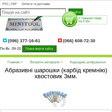
РУС
|
УКР
Оплата та доставка
0 товаров товар
на 0 грн.
(096) 377-16-61
(066) 608-72-30
Пн-Вс: 09-20
Повна версія сайту
Главная
Витратні матеріали
Корундові шліфувальні
Абразивні шарошки (карбід кремнію)
насадки
Абразивні шарошки (карбід кремнію) хвостовик 3мм.
хвостовик 3мм.