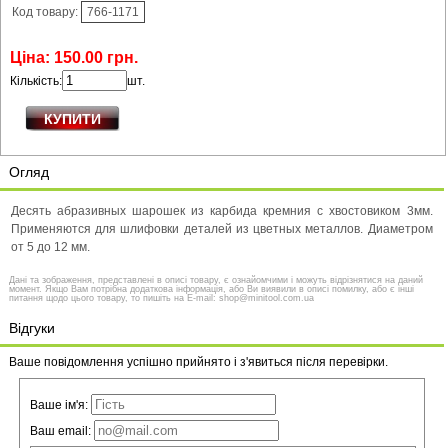
Код товару:
766-1171
Ціна:
150
.
00
грн.
Кількість:
шт.
Огляд
Десять абразивных шарошек из карбида кремния с хвостовиком 3мм.
Применяются для шлифовки деталей из цветных металлов. Диаметром
от 5 до 12 мм.
Дані та зображення, представлені в описі товару, є ознайомчими і можуть відрізнятися на даний
момент. Якщо Вам потрібна додаткова інформація, або Ви виявили в описі помилку, або є інші
питання щодо цього товару, то пишіть на E-mail: shop@minitool.com.ua
Відгуки
Ваше повідомлення успішно прийнято і з'явиться після перевірки.
Ваше ім'я:
Ваш email: