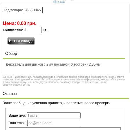
Код товара:
499-0845
Цена:
0
.
00
грн.
Количество:
шт.
Обзор
Держатель для дисков с 2мм посадкой. Хвостовик 2.35мм.
Данные и изображения, представленные в описании товара являются ознакомительными и могут
отличаться на данный момент. Если Вам нужна дополнительная информация, или вы обнаружили
в описании ошибку, или есть другие вопросы по этому товару, то пишите на E-mail:
shop@minitool.com.ua
Отзывы
Ваше сообщение успешно принято, и появиться после проверки.
Ваше имя:
Ваш email: