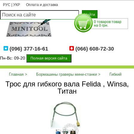
РУС
|
УКР
Оплата и доставка
0 товаров товар
на 0 грн.
(096) 377-16-61
(066) 608-72-30
Пн-Вс: 09-20
Полная версия сайта
Главная
Бормашины граверы мини-станки
Гибкий
Трос для гибкого вала Felida , Winsa,
вал, трос, наконечник
Трос для гибкого вала Felida , Winsa,
Титан
Титан