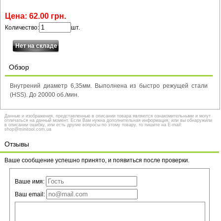
Цена:
62
.
00
грн.
Количество:
шт.
Обзор
Внутрений диаметр 6,35мм. Выполнена из быстро режущей стали
(HSS). До 20000 об./мин.
Данные и изображения, представленные в описании товара являются ознакомительными и могут
отличаться на данный момент. Если Вам нужна дополнительная информация, или вы обнаружили
в описании ошибку, или есть другие вопросы по этому товару, то пишите на E-mail:
shop@minitool.com.ua
Отзывы
Ваше сообщение успешно принято, и появиться после проверки.
Ваше имя:
Ваш email: