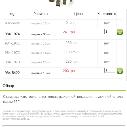
Код
Размеры
Цена
Количество
0 грн.
984-5424
нет
ширина 16мм
241
грн.
984-1974
ширина 30мм
180 грн.
984-1971
нет
ширина 10мм
180 грн.
984-1972
нет
ширина 14мм
180 грн.
984-1973
нет
ширина 23мм
203
грн.
984-5422
ширина 18мм
Обзор
Стамеска изготовлена из конструкционной рессорно-пружинной стали
марки 65Г.
Данные и изображения, представленные в описании товара являются ознакомительными и могут
отличаться на данный момент. Если Вам нужна дополнительная информация, или вы обнаружили
в описании ошибку, или есть другие вопросы по этому товару, то пишите на E-mail:
shop@minitool.com.ua