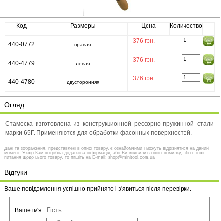
Код
Размеры
Цена
Количество
376
грн.
440-0772
правая
376
грн.
440-4779
левая
376
грн.
440-4780
двусторонняя
Огляд
Стамеска изготовлена из конструкционной рессорно-пружинной стали
марки 65Г. Применяются для обработки фасонных поверхностей.
Дані та зображення, представлені в описі товару, є ознайомчими і можуть відрізнятися на даний
момент. Якщо Вам потрібна додаткова інформація, або Ви виявили в описі помилку, або є інші
питання щодо цього товару, то пишіть на E-mail: shop@minitool.com.ua
Відгуки
Ваше повідомлення успішно прийнято і з'явиться після перевірки.
Ваше ім'я: