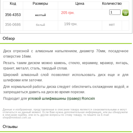
Код
Размеры
Цена
Количество
205
грн.
356-4353
желтый
199 грн.
356-0686
нет
белый
Обзор
Диск отрезной с алмазным напылением, диаметр 70мм, посадочное
отверстие 16мм.
Резать таким диском можно камень, стекло, керамику, мрамор, янтарь,
гранит, металл, сталь, твердый сплав.
Широкий алмазный слой позволяют использовать диск еще и для
шлифовки или заточки.
Для нормальной работы диска следует обеспечить охлаждение водой, и
запрещаеться давить на диск во время порезки.
Подходит для
угловой шлифмашины (гравер) Roncxin
Данные и изображения, представленные в описании товара являются ознакомительными и могут
отличаться на данный момент. Если Вам нужна дополнительная информация, или вы обнаружили
в описании ошибку, или есть другие вопросы по этому товару, то пишите на E-mail:
shop@minitool.com.ua
Отзывы