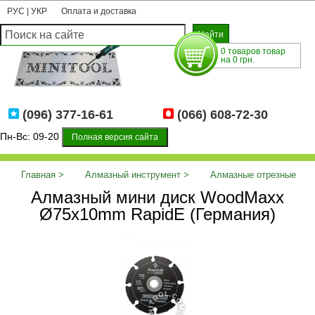
РУС
|
УКР
Оплата и доставка
0 товаров товар
на 0 грн.
(096) 377-16-61
(066) 608-72-30
Пн-Вс: 09-20
Полная версия сайта
Главная
Алмазный инструмент
Алмазные отрезные
Алмазный мини диск WoodMaxx
диски
Алмазный мини диск WoodMaxx Ø75x10mm RapidE
Ø75x10mm RapidE (Германия)
(Германия)