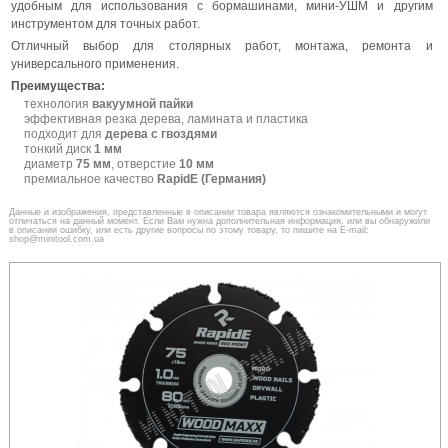
удобным для использования с бормашинами, мини-УШМ и другим
инструментом для точных работ.
Отличный выбор для столярных работ, монтажа, ремонта и
универсального применения.
Преимущества:
технология
вакуумной пайки
эффективная резка дерева, ламината и пластика
подходит для
дерева с гвоздями
тонкий диск
1 мм
диаметр
75 мм
, отверстие
10 мм
премиальное качество
RapidE (Германия)
Данные и изображения, представленные в описании товара являются ознакомительными и могут
отличаться на данный момент. Если Вам нужна дополнительная информация, или вы обнаружили
в описании ошибку, или есть другие вопросы по этому товару, то пишите на E-mail:
shop@minitool.com.ua