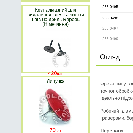
266-0495
Круг алмазний для
видалення клея та чистки
266-0498
швів на дриль RapedE
(Німеччина)
266-0497
266-0499
Огляд
420
Липучка
Фреза типу
к
точної обробк
Ідеально підхо
Робочий діа
граверами, бо
70
Переваги: