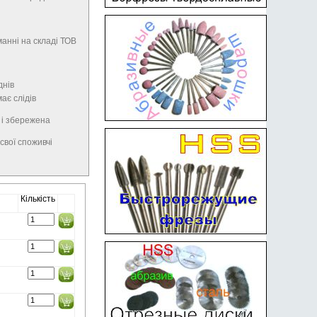
анні на складі ТОВ
днів
має слідів
 і збережена
свої споживчі
Кількість