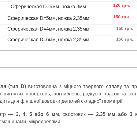
120
грн.
Сферическая D=6мм, ножка 3мм
150
грн.
Сферическая D=5мм, ножка 2,35мм
150
грн.
Сферическая D=4мм, ножка 2,35мм
150
грн.
Сферическая D=6мм, ножка 2,35мм
уля (тип D)
виготовлена з міцного твердого сплаву та п
и вигнутих поверхонь, поглиблень, радіусів, фасок та знят
дить для фінішної доводки деталей складної геометрії.
метр —
3, 4, 5 або 6 мм
, хвостовик —
2.35 мм або 3 
рмашинами, мікродрелями.