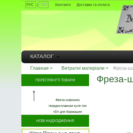
РУС
|
УКР
Контакти
Доставка та оплата
КАТАЛОГ
Главная
Витратні матеріали
Фреза-ша
Фреза-ш
ПЕРЕГЛЯНУТІ ТОВАРИ
Фреза шарошка
твердосплавная куля тип
«D» для бормашин
НОВІ НАДХОДЖЕННЯ