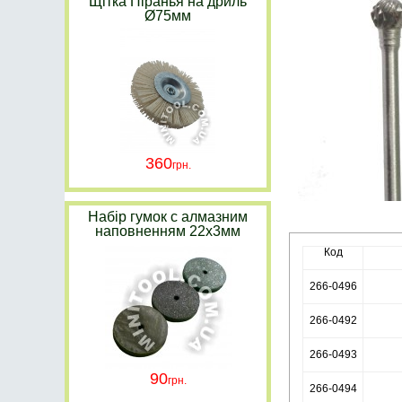
Щітка Піранья на дриль
Ø75мм
360
Набір гумок с алмазним
наповненням 22х3мм
Код
266-0496
266-0492
266-0493
90
266-0494