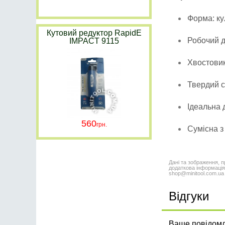
Форма: кул
Кутовий редуктор RapidE
Робочий ді
IMPACT 9115
Хвостовик
Твердий с
Ідеальна 
560
Сумісна з
Дані та зображення, п
додаткова інформація,
shop@minitool.com.ua
Відгуки
Ваше повідомле