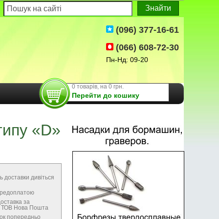
(096) 377-16-61
(066) 608-72-30
Пн-Нд: 09-20
0 товарів, на 0 грн.
Перейти до кошику
типу «D»
ь доставки дивіться
передоплатою
оставка за
м ТОВ Нова Пошта
нок попередньо