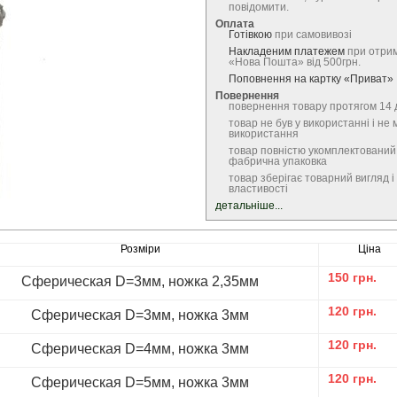
повідомити.
Оплата
Готівкою
при самовивозі
Накладеним платежем
при отрим
«Нова Пошта» від 500грн.
Поповнення на картку «Приват»
Повернення
повернення товару протягом 14 
товар не був у використанні і не 
використання
товар повністю укомплектований
фабрична упаковка
товар зберігає товарний вигляд і 
властивості
детальніше...
Розміри
Ціна
150
грн.
Сферическая D=3мм, ножка 2,35мм
120
грн.
Сферическая D=3мм, ножка 3мм
120
грн.
Сферическая D=4мм, ножка 3мм
120
грн.
Сферическая D=5мм, ножка 3мм