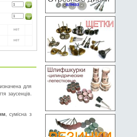
нет
нет
ризначена для
тя заусенців.
мм
, сумісна з