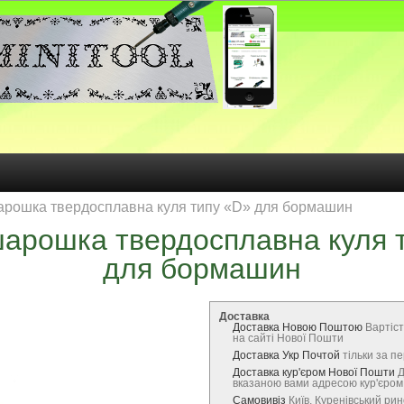
рошка твердосплавна куля типу «D» для бормашин
арошка твердосплавна куля 
для бормашин
Доставка
Доставка Новою Поштою
Вартіст
на сайті Нової Пошти
Доставка Укр Почтой
тільки за 
Доставка кур'єром Нової Пошти
Д
вказаною вами адресою кур'єро
Самовивіз
Київ, Куренівський ри