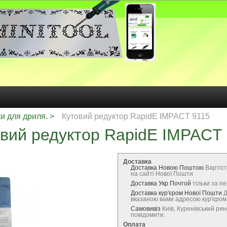
и для дриля.
Кутовий редуктор RapidE IMPACT 9115
вий редуктор RapidE IMPACT
Доставка
Доставка Новою Поштою
Вартіст
на сайті Нової Пошти
Доставка Укр Почтой
тільки за 
Доставка кур'єром Нової Пошти
Д
вказаною вами адресою кур'єро
Самовивіз
Київ, Куренівський ри
повідомити.
Оплата