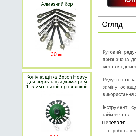
Алмазний бор
Огляд
Кутовий ред
30
призначена дл
монтаж і демо
Конічна щітка Bosch Heavy
Редуктор осн
для нержавійки діаметром
115 мм с витой проволокой
заміну оснащ
використання з
Інструмент с
гайковертів.
Переваги:
робота пі