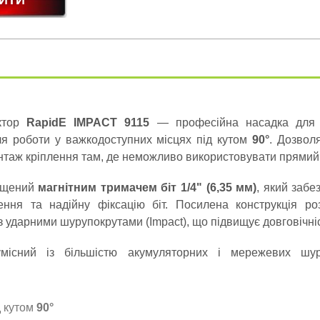
уктор
RapidE IMPACT 9115
— професійна насадка для 
я роботи у важкодоступних місцях під кутом
90°
. Дозвол
нтаж кріплення там, де неможливо використовувати прямий 
ащений
магнітним тримачем біт 1/4" (6,35 мм)
, який забе
ення та надійну фіксацію біт. Посилена конструкція ро
 ударними шурупокрутами (Impact), що підвищує довговічніс
умісний із більшістю акумуляторних і мережевих шур
д кутом
90°