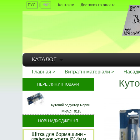
РУС
|
УКР
Контакти
Доставка та оплата
КАТАЛОГ
Главная
Витратні матеріали
Насадк
Куто
ПЕРЕГЛЯНУТІ ТОВАРИ
Кутовий редуктор RapidE
IMPACT 9115
НОВІ НАДХОДЖЕННЯ
Щітка для бормашини -
дзвіночок жовта Ø14мм