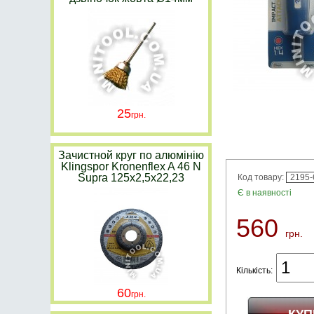
25
Зачистной круг по алюмінію
Klingspor Kronenflex A 46 N
Supra 125х2,5х22,23
Код товару:
2195-
Є в наявності
560
грн.
Кількість:
60