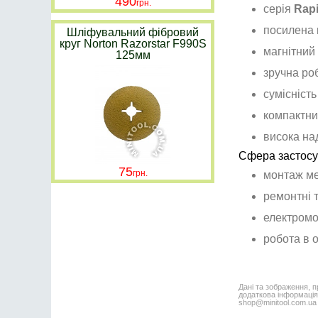
490
серія
Rap
посилена 
Шліфувальний фібровий
круг Norton Razorstar F990S
магнітний
125мм
зручна ро
сумісність
компактни
висока на
Сфера застосу
75
монтаж ме
ремонтні т
електром
робота в 
Дані та зображення, п
додаткова інформація,
shop@minitool.com.ua