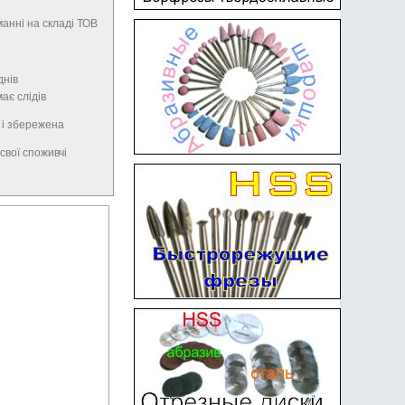
анні на складі ТОВ
днів
має слідів
 і збережена
свої споживчі