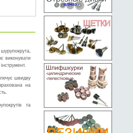
шурупокрута,
яє виконувати
інструмент.
зпечує швидку
зрахована на
ть.
упокрутів та