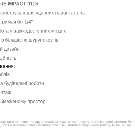
idE IMPACT 9115
конструкція для ударних навантажень
 тримач біт
1/4"
бота у важкодоступних місцях
 із більшістю шурупокрутів
й дизайн
дійність
вання:
блів
а будівельні роботи
онтаж
обмеженому просторі
редставлені в описі товару, є ознайомчими і можуть відрізнятися на даний момент. Якщ
 або Ви виявили в описі помилку, або є інші питання щодо цього товару, то пишіть на E-