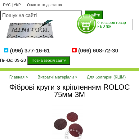
РУС
|
УКР
Оплата та доставка
0 товаров товар
на 0 грн.
(096) 377-16-61
(066) 608-72-30
Пн-Вс: 09-20
Повна версія сайту
Главная
Витратні матеріали
Для болгарки (КШМ)
Фіброві круги з кріпленням ROLOC
Фіброві круги з кріпленням ROLOC 75мм 3М
75мм 3М