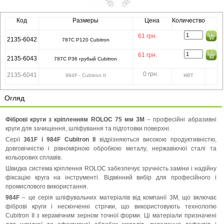
Код
Размеры
Цена
Количество
61
грн.
2135-6042
787C P120 Cubitron
61
грн.
2135-6043
787С P36 грубый Cubitron
0 грн.
2135-6041
нет
984F - Cubitron II
Огляд
Фіброві круги з кріпленням ROLOC 75 мм 3M
– професійні абразивні
круги для зачищення, шліфування та підготовки поверхні.
Серії
361F і 984F Cubitron II
відрізняються високою продуктивністю,
довговічністю і рівномірною обробкою металу, нержавіючої сталі та
кольорових сплавів.
Швидка система кріплення ROLOC забезпечує зручність заміни і надійну
фіксацію круга на інструменті. Відмінний вибір для професійного і
промислового використання.
984F
– це серія шліфувальних матеріалів від компанії 3M, що включає
фіброві круги і нескінченні стрічки, що використовують технологію
Cubitron II з керамічним зерном точної форми. Ці матеріали призначені