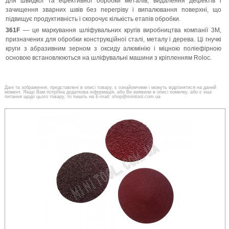
для швидкої та ефективної обробки металів, видалення дефектів і
зачищення зварних швів без перегріву і випалювання поверхні, що
підвищує продуктивність і скорочує кількість етапів обробки.
361F
— це маркування шліфувальних кругів виробництва компанії 3M,
призначених для обробки конструкційної сталі, металу і дерева. Ці гнучкі
круги з абразивним зерном з оксиду алюмінію і міцною поліефірною
основою встановлюються на шліфувальні машини з кріпленням Roloc.
Дані та зображення, представлені в описі товару, є ознайомчими і можуть відрізнятися на даний
момент. Якщо Вам потрібна додаткова інформація, або Ви виявили в описі помилку, або є інші
питання щодо цього товару, то пишіть на E-mail: shop@minitool.com.ua