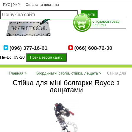
РУС
|
УКР
Оплата та доставка
0 товаров товар
на 0 грн.
(096) 377-16-61
(066) 608-72-30
Пн-Вс: 09-20
Повна версія сайту
Главная
Координатні столи, стійки, лещата
Стійка для
Стійка для міні болгарки Royce з
міні болгарки Royce з лещатами
лещатами