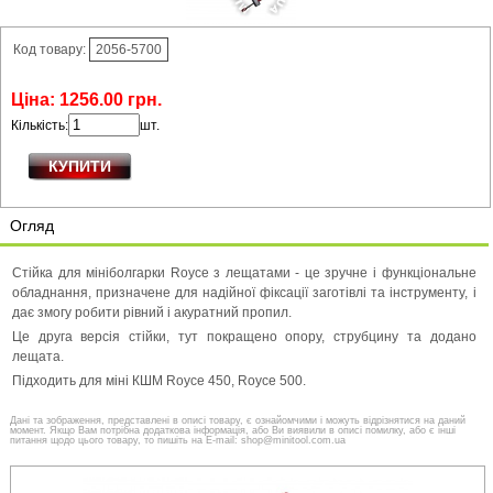
Код товару:
2056-5700
Ціна:
1256
.
00
грн.
Кількість:
шт.
Огляд
Стійка для мініболгарки Royce з лещатами - це зручне і функціональне
обладнання, призначене для надійної фіксації заготівлі та інструменту, і
дає змогу робити рівний і акуратний пропил.
Це друга версія стійки, тут покращено опору, струбцину та додано
лещата.
Підходить для міні КШМ Royce 450, Royce 500.
Дані та зображення, представлені в описі товару, є ознайомчими і можуть відрізнятися на даний
момент. Якщо Вам потрібна додаткова інформація, або Ви виявили в описі помилку, або є інші
питання щодо цього товару, то пишіть на E-mail: shop@minitool.com.ua