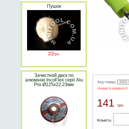
Пушок
22
Зачистной диск по
алюмінію IncoFlex серії Alu
Код товару:
2052-
Pro Ø125х22.23мм
Немає в наявності
141
грн.
Кількість: