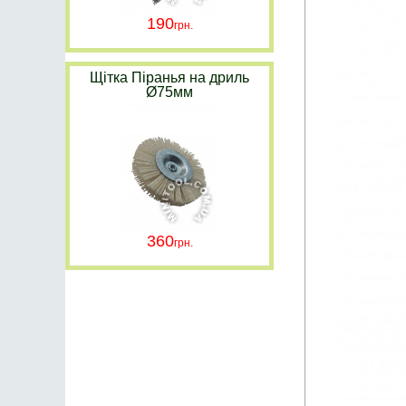
190
Щітка Піранья на дриль
Ø75мм
360