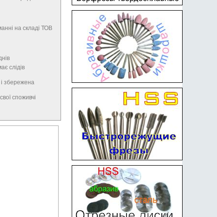
анні на складі ТОВ
днів
має слідів
 і збережена
свої споживчі