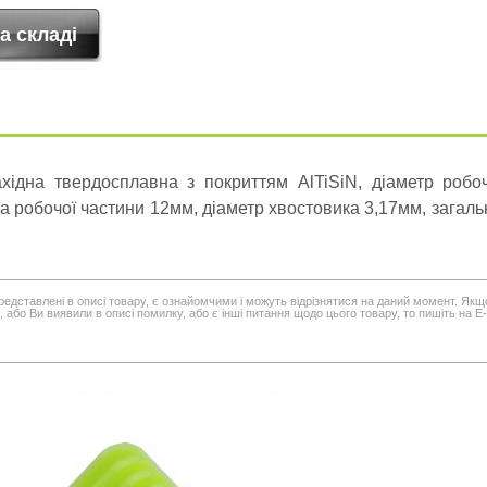
хідна твердосплавна з покриттям AlTiSiN, діаметр робо
а робочої частини 12мм, діаметр хвостовика 3,17мм, загал
редставлені в описі товару, є ознайомчими і можуть відрізнятися на даний момент. Якщ
 або Ви виявили в описі помилку, або є інші питання щодо цього товару, то пишіть на E-