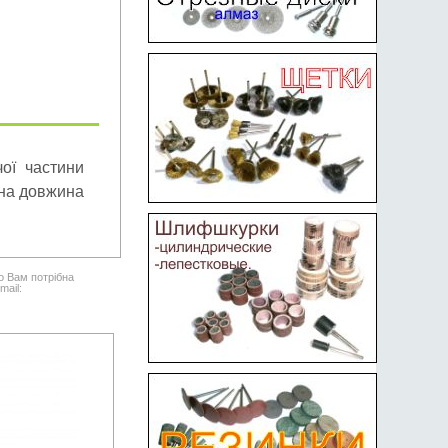
чої частини
ьна довжина
о Вам потрібна
mail: