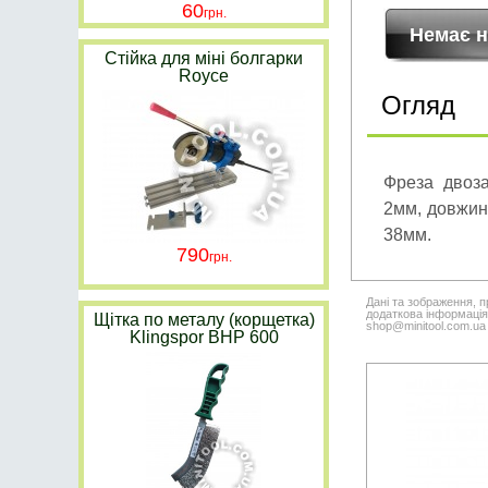
60
Стійка для міні болгарки
Royce
Огляд
Фреза двоза
2мм, довжин
38мм.
790
Дані та зображення, п
додаткова інформація,
Щітка по металу (корщетка)
shop@minitool.com.ua
Klingspor BHP 600