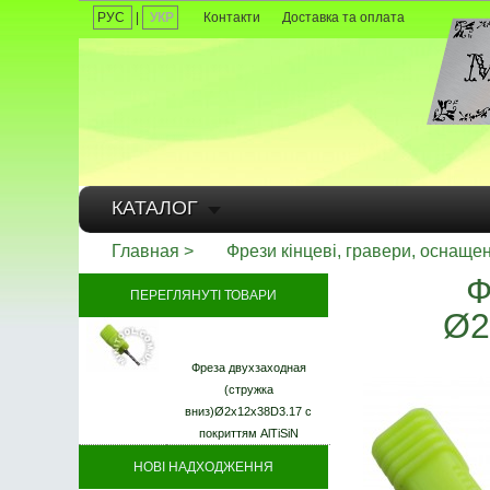
РУС
|
УКР
Контакти
Доставка та оплата
КАТАЛОГ
Главная
Фрези кінцеві, гравери, оснаще
Ф
ПЕРЕГЛЯНУТІ ТОВАРИ
Ø2
Фреза двухзаходная
(стружка
вниз)Ø2x12x38D3.17 с
покриттям AlTiSiN
НОВІ НАДХОДЖЕННЯ