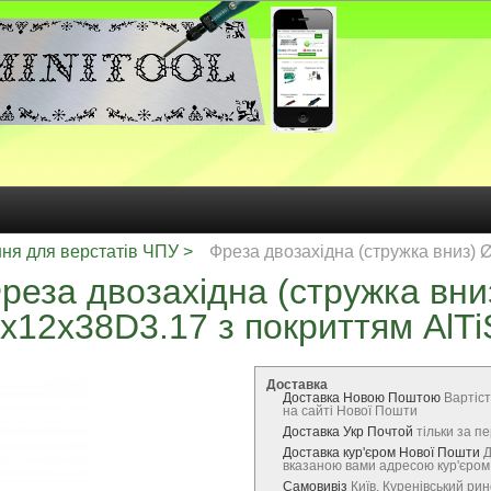
ння для верстатів ЧПУ
Фреза двозахідна (стружка вниз) 
реза двозахідна (стружка вни
x12x38D3.17 з покриттям AlTi
Доставка
Доставка Новою Поштою
Вартіст
на сайті Нової Пошти
Доставка Укр Почтой
тільки за 
Доставка кур'єром Нової Пошти
Д
вказаною вами адресою кур'єро
Самовивіз
Київ, Куренівський ри