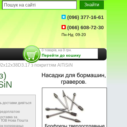
(096) 377-16-61
(066) 608-72-30
Пн-Нд: 09-20
0 товарів, на 0 грн.
Перейти до кошику
Ø2x12x38D3.17 з покриттям AlTiSiN
з)
SiN
ь доставки дивіться
передоплатою
оставка за
м ТОВ Нова Пошта
нок попередньо