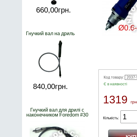
660,
00
грн.
Гнучкий вал на дриль
Код товару:
2037-
Є в наявності
840,
00
грн.
1319
грн
Гнучкий вал для дрилі с
наконечником Foredom #30
Кількість: