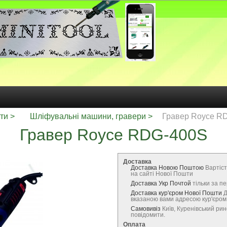
ти
Шліфувальні машини, гравери
Гравер Royce R
Гравер Royce RDG-400S
Доставка
Доставка Новою Поштою
Вартіст
на сайті Нової Пошти
Доставка Укр Почтой
тільки за 
Доставка кур'єром Нової Пошти
Д
вказаною вами адресою кур'єро
Самовивіз
Київ, Куренівський ри
повідомити.
Оплата