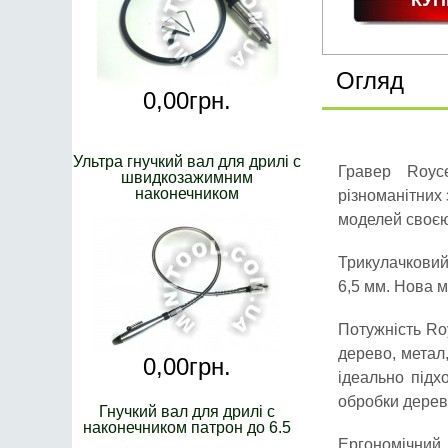
Огляд
0,
00
грн.
Ультра гнучкий вал для дрилі с
Гравер Royc
швидкозажимним
наконечником
різноманітних 
моделей своєю
Трикулачковий
6,5 мм. Нова м
Потужність Ro
дерево, метал,
0,
00
грн.
ідеально підх
обробки дерева
Гнучкий вал для дрилі с
наконечником патрон до 6.5
Ергономічний