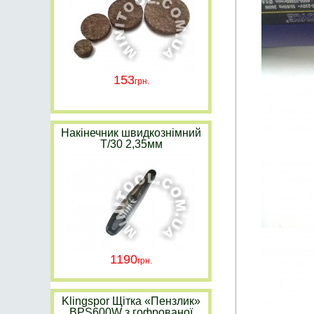
153
Накінечник швидкознімний
Т/30 2,35мм
1190
Klingspor Щітка «Пензлик»
BPS600W з гофрованої