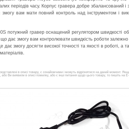
алих періодів часу. Корпус гравера добре збалансований і 
є змогу вам мати повний контроль над інструментом і вик
0S потужний гравер оснащений регулятором швидкості об
, що дає змогу вам контролювати швидкість роботи залежно 
е дає змогу досягти високої точності та якості в роботі, а т
атеріалів.
редставлені в описі товару, є ознайомчими і можуть відрізнятися на даний момент. Якщ
 або Ви виявили в описі помилку, або є інші питання щодо цього товару, то пишіть на E-