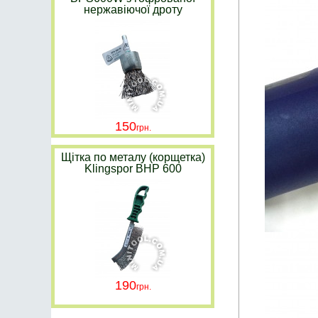
нержавіючої дроту
150
Щітка по металу (корщетка)
Klingspor BHP 600
190