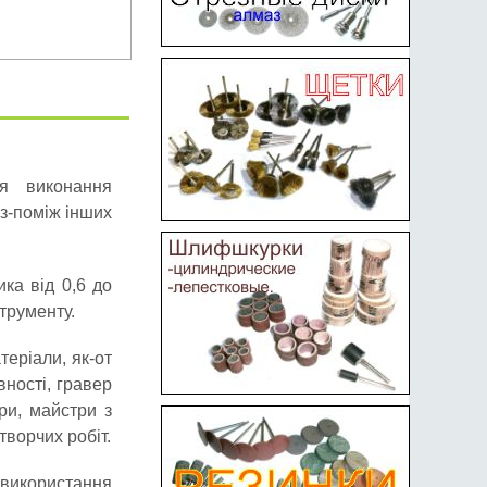
я виконання
 з-поміж інших
ка від 0,6 до
трументу.
теріали, як-от
вності, гравер
ри, майстри з
творчих робіт.
використання