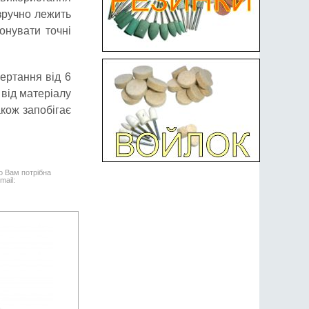
зручно лежить
онувати точні
ертання від 6
від матеріалу
акож запобігає
о Вам потрібна
mail: