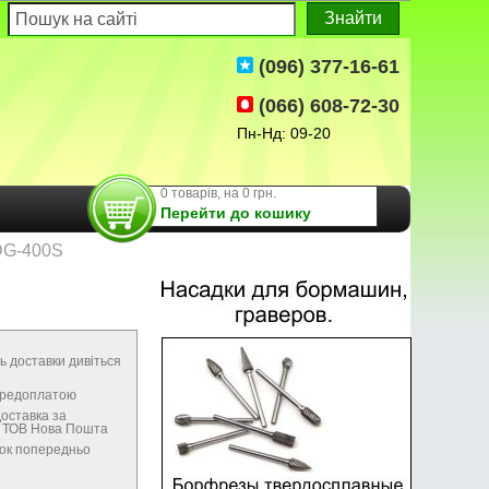
(096) 377-16-61
(066) 608-72-30
Пн-Нд: 09-20
0 товарів, на 0 грн.
Перейти до кошику
DG-400S
ь доставки дивіться
передоплатою
оставка за
м ТОВ Нова Пошта
нок попередньо