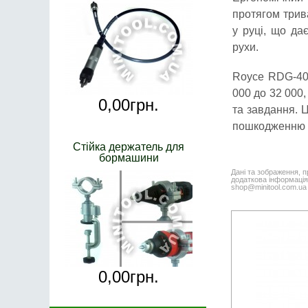
протягом трив
у руці, що да
рухи.
Royce RDG-40
000 до 32 000
0,
00
грн.
та завдання. Ц
пошкодженню м
Стійка держатель для
бормашини
Дані та зображення, п
додаткова інформація,
shop@minitool.com.ua
0,
00
грн.