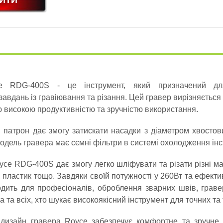
e RDG-400S - це інструмент, який призначений дл
завдань із гравіювання та різання. Цей гравер вирізняється
 високою продуктивністю та зручністю використання.
 патрон дає змогу затискати насадки з діаметром хвостови
одель гравера має сємні фільтри в системі охолодження інс
yce RDG-400S дає змогу легко шліфувати та різати різні ма
 пластик тощо. Завдяки своїй потужності у 260Вт та ефекти
одить для професіоналів, оброблення зварних швів, граве
 та всіх, хто шукає високоякісний інструмент для точних та 
 дизайн гравера Royce забезпечує комфортне та зручне 