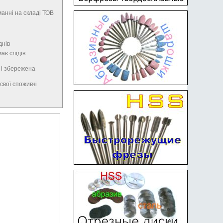
анні на складі ТОВ
днів
має слідів
 і збережена
свої споживчі