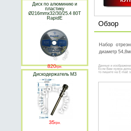
Диск по алюминию и
пластику
Ø216mmx32/30/25.4 80T
RapidE
Обзор
Набор отрезн
диаметр 54,8м
820
Данные и изображени
Если Вам нужна допол
то пишите на E-mail: 
Дискодержатель M3
35