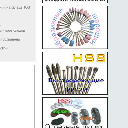
нии на складе ТОВ
й
не имеет следов
 и сохранена
 свои