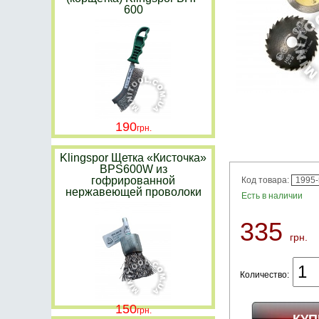
600
190
Klingspor Щетка «Кисточка»
BPS600W из
гофрированной
Код товара:
1995
нержавеющей проволоки
Есть в наличии
335
грн.
Количество:
150