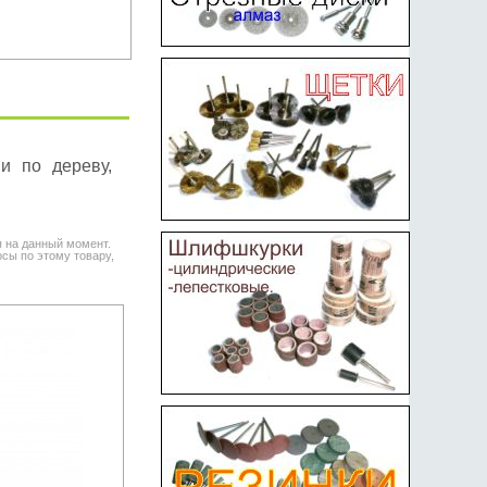
и по дереву,
я на данный момент.
сы по этому товару,