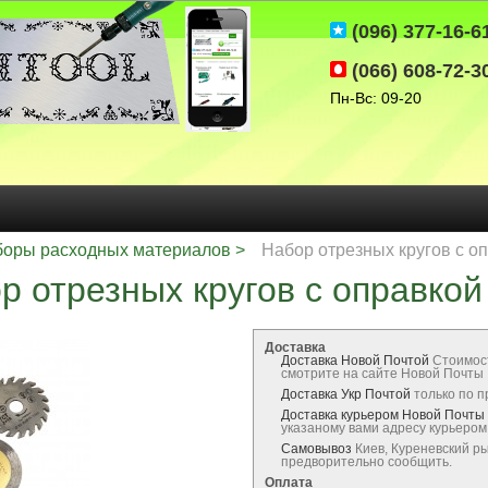
(096) 377-16-6
(066) 608-72-3
Пн-Вс: 09-20
оры расходных материалов
Набор отрезных кругов с оп
р отрезных кругов с оправкой 
Доставка
Доставка Новой Почтой
Стоимос
смотрите на сайте Новой Почты
Доставка Укр Почтой
только по 
Доставка курьером Новой Почты
указаному вами адресу курьеро
Самовывоз
Киев, Куреневский р
предворительно сообщить.
Оплата