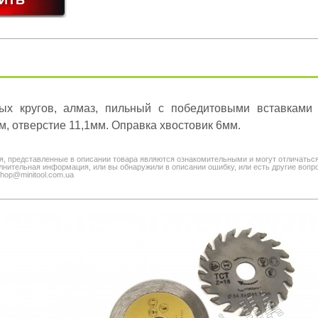
ых кругов, алмаз, пильный с победитовыми вставками 
м, отверстие 11,1мм. Оправка хвостовик 6мм.
я, представленные в описании товара являются ознакомительными и могут отличатьс
нительная информация, или вы обнаружили в описании ошибку, или есть другие вопро
shop@minitool.com.ua