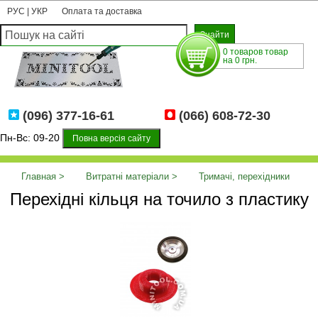
РУС
|
УКР
Оплата та доставка
0 товаров товар
на 0 грн.
(096) 377-16-61
(066) 608-72-30
Пн-Вс: 09-20
Повна версія сайту
Главная
Витратні матеріали
Тримачі, перехідники
Перехідні кільця на точило з пластику
Перехідні кільця на точило з пластику