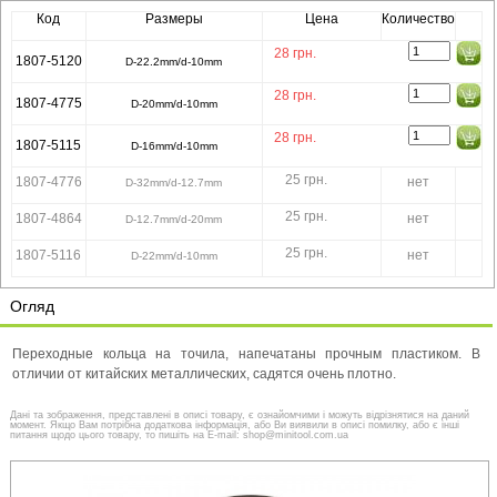
Код
Размеры
Цена
Количество
28
грн.
1807-5120
D-22.2mm/d-10mm
28
грн.
1807-4775
D-20mm/d-10mm
28
грн.
1807-5115
D-16mm/d-10mm
25 грн.
1807-4776
нет
D-32mm/d-12.7mm
25 грн.
1807-4864
нет
D-12.7mm/d-20mm
25 грн.
1807-5116
нет
D-22mm/d-10mm
Огляд
Переходные кольца на точила, напечатаны прочным пластиком. В
отличии от китайских металлических, садятся очень плотно.
Дані та зображення, представлені в описі товару, є ознайомчими і можуть відрізнятися на даний
момент. Якщо Вам потрібна додаткова інформація, або Ви виявили в описі помилку, або є інші
питання щодо цього товару, то пишіть на E-mail: shop@minitool.com.ua