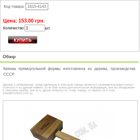
Код товара:
1615-4143
Цена:
153
.
00
грн.
Количество:
шт.
Обзор
Киянка прямоугольной формы изготовлена из дерева, производства
СССР.
Данные и изображения, представленные в описании товара являются ознакомительными и могут
отличаться на данный момент. Если Вам нужна дополнительная информация, или вы обнаружили
в описании ошибку, или есть другие вопросы по этому товару, то пишите на E-mail:
shop@minitool.com.ua