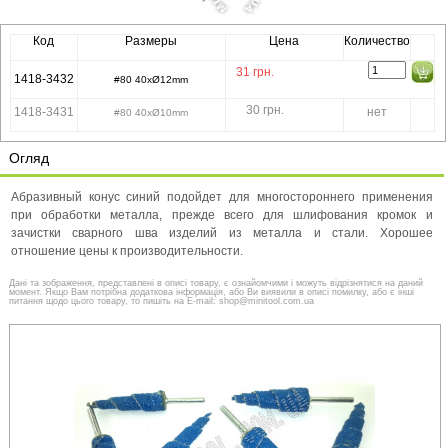
Код
Размеры
Цена
Количество
31
грн.
1418-3432
#80 40xØ12mm
30 грн.
1418-3431
нет
#80 40xØ10mm
Огляд
Абразивный конус синий подойдет для многостороннего применения
при обработки металла, прежде всего для шлифования кромок и
зачистки сварного шва изделий из металла и стали. Хорошее
отношение цены к производительности.
Дані та зображення, представлені в описі товару, є ознайомчими і можуть відрізнятися на даний
момент. Якщо Вам потрібна додаткова інформація, або Ви виявили в описі помилку, або є інші
питання щодо цього товару, то пишіть на E-mail: shop@minitool.com.ua