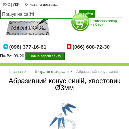
РУС
|
УКР
Оплата та доставка
0 товаров товар
на 0 грн.
(096) 377-16-61
(066) 608-72-30
Пн-Вс: 09-20
Повна версія сайту
Главная
Витратні матеріали
Абразивний конус синій,
Абразивний конус синій, хвостовик
хвостовик Ø3мм
Ø3мм