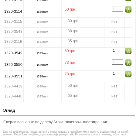
Ø25mm
50
грн.
1320-3114
Ø26mm
30 грн.
1320-3115
нет
Ø28mm
38 грн.
1320-3548
нет
Ø30mm
35 грн.
1320-3116
нет
Ø32mm
69
грн.
1320-3549
Ø35mm
73
грн.
1320-3550
Ø36mm
78
грн.
1320-3551
Ø38mm
50 грн.
1320-4439
нет
Ø40mm
65 грн.
1320-4440
нет
Ø45mm
Огляд
Сверла перьевые по дереву Атака, хвостовик шестигранник.
Дані та зображення, представлені в описі товару, є ознайомчими і можуть відрізнятися на даний
момент. Якщо Вам потрібна додаткова інформація, або Ви виявили в описі помилку, або є інші