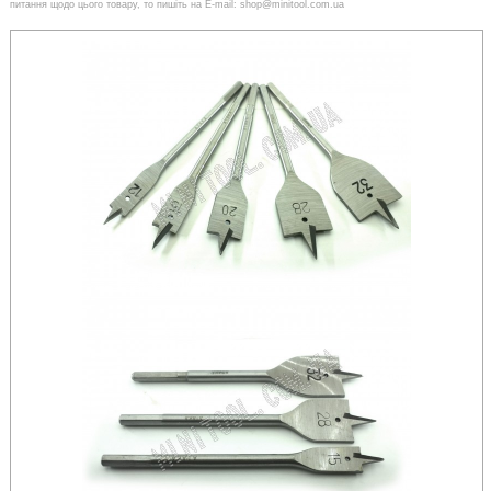
питання щодо цього товару, то пишіть на E-mail: shop@minitool.com.ua