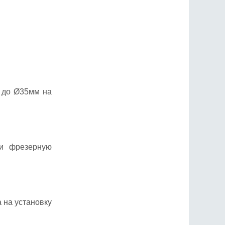
ь до Ø35мм на
ли фрезерную
а на установку