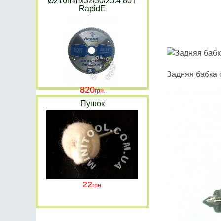
Ø216mmx32/30/25.4 80T
RapidE
Задняя бабка 
820
Пушок
22