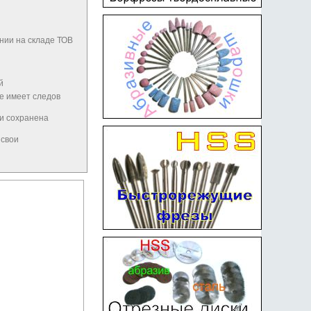
нии на складе ТОВ
й
не имеет следов
 и сохранена
 свои