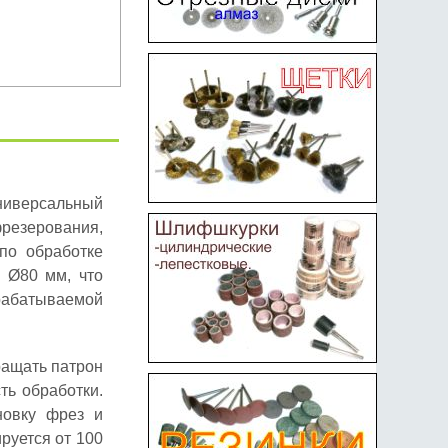
иверсальный
фрезерования,
по обработке
 Ø80 мм, что
рабатываемой
ращать патрон
ть обработки.
новку фрез и
руется от 100