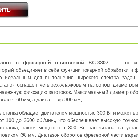
танок с фрезерной приставкой BG-3307
— это ун
оторый объединяет в себе функции токарной обработки и 
го идеальным для выполнения широкого спектра задач 
 станок оснащен четырехкулачковым патроном диаметром
 надежную фиксацию заготовок. Максимальный диаметр об
авляет 60 мм, а длина — до 300 мм,.
ь станка обладает двигателем мощностью 300 Вт и может в
от 100 до 2600 об./мин., что обеспечивает высокую точнос
иставка, также мощностью 300 Вт, рассчитана на уста
стовиком Ø8 мм. Диапазон оборотов фрезерной части варьи