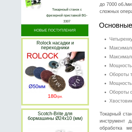
до 7000 об./м
Токарноый станок с
сложных опера
фрезерной приставкой BG-
3307
Основные
НОВЫЕ ПОСТУПЛЕНИЯ
Четырехку
Rolock насадки и
переходники
Максималь
Максималь
Мощность 
Обороты т
Мощность 
Обороты ф
180
Хвостовик
Scotch-Brite для
Токарный ста
бормашины Ø24х10 (мм)
инструмент д
обработка м