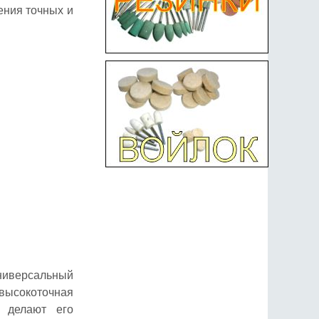
ения точных и
ниверсальный
высокоточная
ь делают его