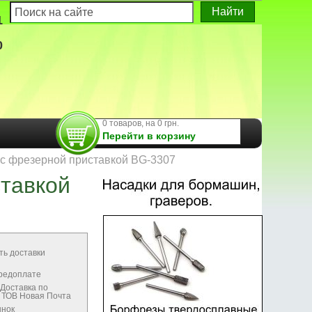
1
0
0 товаров, на 0 грн.
Перейти в корзину
 с фрезерной приставкой BG-3307
ставкой
ть доставки
предоплате
Доставка по
м ТОВ Новая Почта
ынок