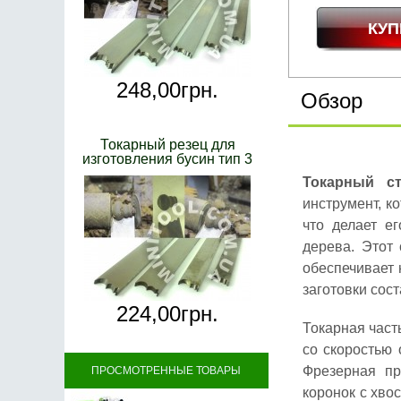
248,
00
грн.
Обзор
Токарный резец для
изготовления бусин тип 3
Токарный с
инструмент, к
что делает е
дерева. Этот
обеспечивает
заготовки сост
224,
00
грн.
Токарная част
со скоростью 
Фрезерная пр
ПРОСМОТРЕННЫЕ ТОВАРЫ
коронок с хво