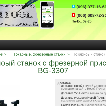
(096) 377-16-6
(066) 608-72-3
Пн-Вс: 09-20
ки
Токарные, фрезерные станки.
Токарноый станок
оый станок с фрезерной при
BG-3307
Доставка
Доставка Новой Почтой
Стоимос
смотрите на сайте Новой Почты
Доставка Укр Почтой
только по 
Доставка курьером Новой Почты
указаному вами адресу курьеро
Самовывоз
Киев, Куреневский р