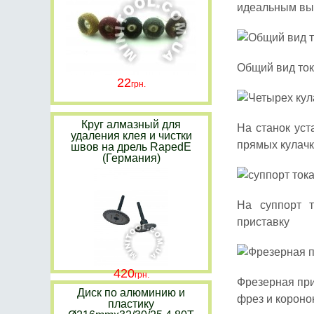
идеальным выб
Общий вид ток
22
Круг алмазный для
На станок ус
удаления клея и чистки
прямых кулачк
швов на дрель RapedE
(Германия)
На суппорт т
приставку
420
Фрезерная прис
Диск по алюминию и
фрез и короно
пластику