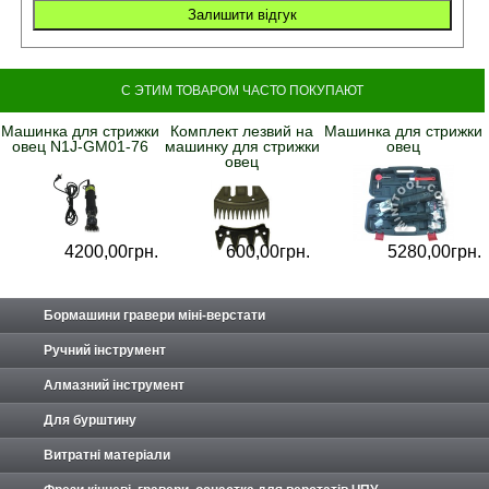
С ЭТИМ ТОВАРОМ ЧАСТО ПОКУПАЮТ
Машинка для стрижки
Комплект лезвий на
Машинка для стрижки
овец N1J-GM01-76
машинку для стрижки
овец
овец
4200,
00
грн.
600,
00
грн.
5280,
00
грн.
Бормашини гравери міні-верстати
Ручний інструмент
Алмазний інструмент
Для бурштину
Витратні матеріали