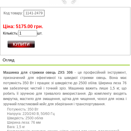
Код товару:
1141-2479
Ціна:
5175
.
00
грн.
Кількість:
шт.
Огляд
Машинка для стрижки овець ZXS 306
- це професійний інструмент,
призначений для ефективної та швидкої стрижки овець. Вона має
потужність 350 Вт і працює зі швидкістю до 2500 об/хв. Ширина леза 76
мм забезпечує чистий і точний зріз. Машинка важить лише 1,5 кг, що
робить її зручною для тривалого використання. До комплекту входять
викрутка, мастило для змащення, щітка для чищення, чохол для ножа і
зручний пластиковий кейс для зберігання і транспортування.
Потужність: 350 Вт
Напруга: 220/240 В, 50/60 Гц
Швидкість: 2500 об/хв
Ширина леза: 76 мм
Вага: 1,5 кг