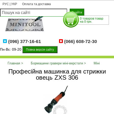
РУС
|
УКР
Оплата та доставка
0 товаров товар
на 0 грн.
(096) 377-16-61
(066) 608-72-30
Пн-Вс: 09-20
Повна версія сайту
Главная
Бормашини гравери міні-верстати
Міні
Професійна машинка для стрижки
верстати - інші
Професійна машинка для стрижки овець ZXS
овець ZXS 306
306