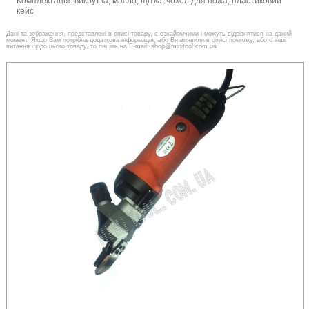
Комплектація: викрутка, масло, щітка, чохол для ножа, пластиковий
кейс
Дані та зображення, представлені в описі товару, є ознайомчими і можуть відрізнятися на даний
момент. Якщо Вам потрібна додаткова інформація, або Ви виявили в описі помилку, або є інші
питання щодо цього товару, то пишіть на E-mail: shop@minitool.com.ua