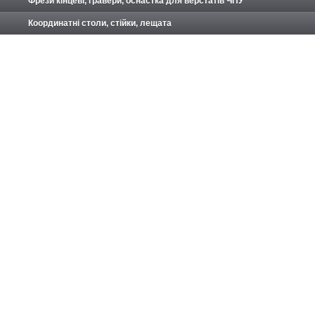
Фрези кінцеві, гравери, оснастка для верстатів ЧПУ
Координатні столи, стійки, лещата