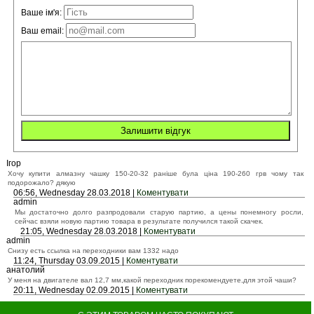
Ваше ім'я:
Ваш email:
Ігор
Хочу купити алмазну чашку 150-20-32 раніше була ціна 190-260 грв чому так
подорожало? дякую
06:56, Wednesday 28.03.2018 |
Коментувати
admin
Мы достаточно долго разпродовали старую партию, а цены понемногу росли,
сейчас взяли новую партию товара в результате получился такой скачек.
21:05, Wednesday 28.03.2018 |
Коментувати
admin
Снизу есть ссылка на переходники вам 1332 надо
11:24, Thursday 03.09.2015 |
Коментувати
анатолий
У меня на двигателе вал 12,7 мм,какой переходник порекомендуете,для этой чаши?
20:11, Wednesday 02.09.2015 |
Коментувати