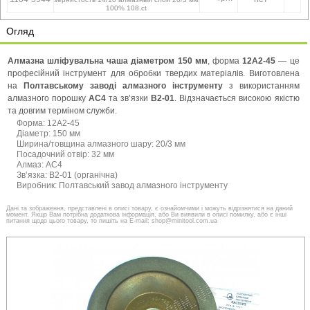
100% 108.ct
Огляд
Алмазна шліфувальна чаша діаметром 150 мм
, форма
12А2-45
— це
професійний інструмент для обробки твердих матеріалів. Виготовлена
на
Полтавському заводі алмазного інструменту
з використанням
алмазного порошку
АС4
та зв’язки
В2-01
. Відзначається високою якістю
та довгим терміном служби.
Форма: 12А2-45
Діаметр: 150 мм
Ширина/товщина алмазного шару: 20/3 мм
Посадочний отвір: 32 мм
Алмаз: АС4
Зв’язка: В2-01 (органічна)
Виробник: Полтавський завод алмазного інструменту
Дані та зображення, представлені в описі товару, є ознайомчими і можуть відрізнятися на даний
момент. Якщо Вам потрібна додаткова інформація, або Ви виявили в описі помилку, або є інші
питання щодо цього товару, то пишіть на E-mail: shop@minitool.com.ua