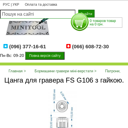
РУС
|
УКР
Оплата та доставка
0 товаров товар
на 0 грн.
(096) 377-16-61
(066) 608-72-30
Пн-Вс: 09-20
Повна версія сайту
Главная
Бормашини гравери міні-верстати
Патрони,
Цанга для гравера FS G106 з гайкою.
цанги
Цанга для гравера FS G106 з гайкою.