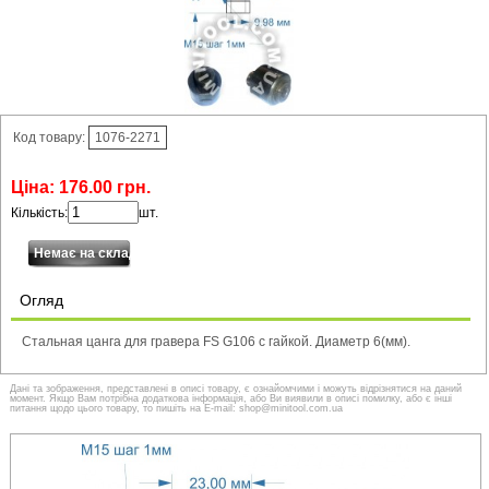
Код товару:
1076-2271
Ціна:
176
.
00
грн.
Кількість:
шт.
Огляд
Стальная цанга для гравера FS G106 с гайкой. Диаметр 6(мм).
Дані та зображення, представлені в описі товару, є ознайомчими і можуть відрізнятися на даний
момент. Якщо Вам потрібна додаткова інформація, або Ви виявили в описі помилку, або є інші
питання щодо цього товару, то пишіть на E-mail: shop@minitool.com.ua