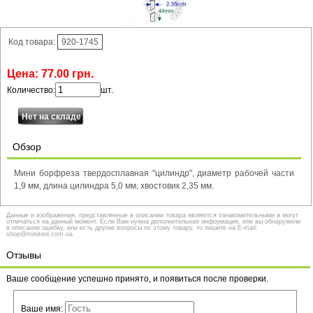
Код товара:
920-1745
Цена:
77
.
00
грн.
Количество:
шт.
Обзор
Мини борфреза твердосплавная "цилиндр", диаметр рабочей части
1,9 мм, длина цилиндра 5,0 мм, хвостовик 2,35 мм.
Данные и изображения, представленные в описании товара являются ознакомительными и могут
отличаться на данный момент. Если Вам нужна дополнительная информация, или вы обнаружили
в описании ошибку, или есть другие вопросы по этому товару, то пишите на E-mail:
shop@minitool.com.ua
Отзывы
Ваше сообщение успешно принято, и появиться после проверки.
Ваше имя: