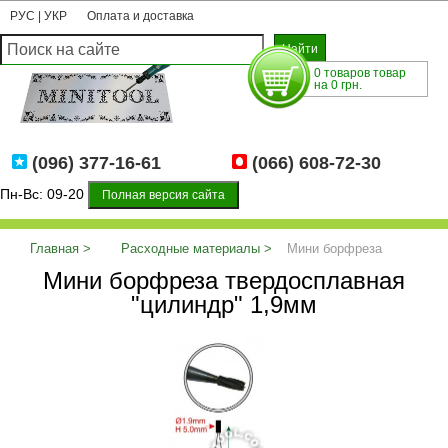
РУС
|
УКР
Оплата и доставка
0 товаров товар
на 0 грн.
(096) 377-16-61
(066) 608-72-30
Пн-Вс: 09-20
Полная версия сайта
Главная
Расходные материалы
Мини борфреза
Мини борфреза твердосплавная
твердосплавная "цилиндр" 1,9мм
"цилиндр" 1,9мм