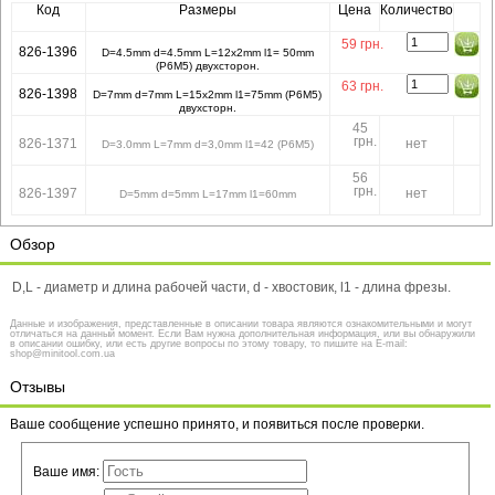
Код
Размеры
Цена
Количество
59
грн.
826-1396
D=4.5mm d=4.5mm L=12x2mm l1= 50mm
(P6M5) двухсторон.
63
грн.
826-1398
D=7mm d=7mm L=15x2mm l1=75mm (P6M5)
двухсторн.
45
грн.
826-1371
нет
D=3.0mm L=7mm d=3,0mm l1=42 (Р6М5)
56
грн.
826-1397
нет
D=5mm d=5mm L=17mm l1=60mm
Обзор
D,L - диаметр и длина рабочей части, d - хвостовик, l1 - длина фрезы.
Данные и изображения, представленные в описании товара являются ознакомительными и могут
отличаться на данный момент. Если Вам нужна дополнительная информация, или вы обнаружили
в описании ошибку, или есть другие вопросы по этому товару, то пишите на E-mail:
shop@minitool.com.ua
Отзывы
Ваше сообщение успешно принято, и появиться после проверки.
Ваше имя: