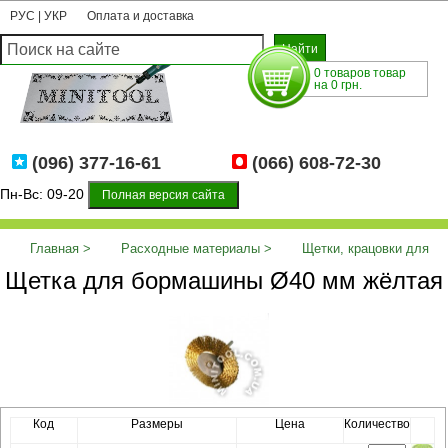
РУС
|
УКР
Оплата и доставка
0 товаров товар
на 0 грн.
(096) 377-16-61
(066) 608-72-30
Пн-Вс: 09-20
Полная версия сайта
Главная
Расходные материалы
Щетки, крацовки для
Щетка для бормашины Ø40 мм жёлтая
бормашины
Щетка для бормашины Ø40 мм жёлтая
Код
Размеры
Цена
Количество