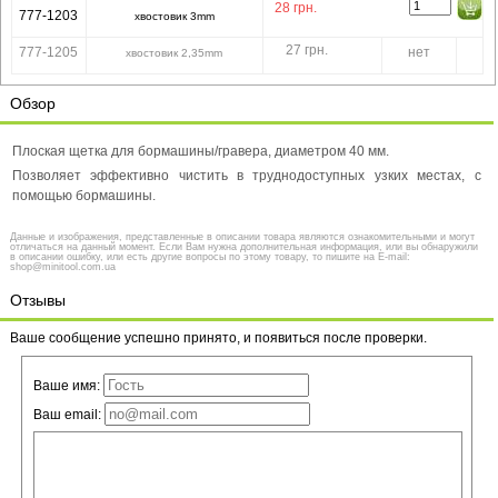
28
грн.
777-1203
хвостовик 3mm
27 грн.
777-1205
нет
хвостовик 2,35mm
Обзор
Плоская щетка для бормашины/гравера, диаметром 40 мм.
Позволяет эффективно чистить в труднодоступных узких местах, с
помощью бормашины.
Данные и изображения, представленные в описании товара являются ознакомительными и могут
отличаться на данный момент. Если Вам нужна дополнительная информация, или вы обнаружили
в описании ошибку, или есть другие вопросы по этому товару, то пишите на E-mail:
shop@minitool.com.ua
Отзывы
Ваше сообщение успешно принято, и появиться после проверки.
Ваше имя:
Ваш email: