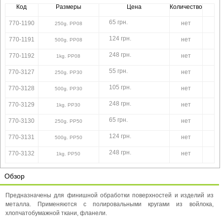
Код
Размеры
Цена
Количество
65 грн.
770-1190
нет
250g. PP08
124 грн.
770-1191
нет
500g. PP08
248 грн.
770-1192
нет
1kg. PP08
55 грн.
770-3127
нет
250g. PP30
105 грн.
770-3128
нет
500g. PP30
248 грн.
770-3129
нет
1kg. PP30
65 грн.
770-3130
нет
250g. PP50
124 грн.
770-3131
нет
500g. PP50
248 грн.
770-3132
нет
1kg. PP50
Обзор
Предназначены для финишной обработки поверхностей и изделий из
металла. Применяются с полировальными кругами из войлока,
хлопчатобумажной ткани, фланели.