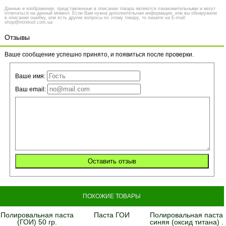
Данные и изображения, представленные в описании товара являются ознакомительными и могут
отличаться на данный момент. Если Вам нужна дополнительная информация, или вы обнаружили
в описании ошибку, или есть другие вопросы по этому товару, то пишите на E-mail:
shop@minitool.com.ua
Отзывы
Ваше сообщение успешно принято, и появиться после проверки.
Ваше имя:
Ваш email:
ПОХОЖИЕ ТОВАРЫ
Полировальная паста
Паста ГОИ
Полировальная паста
(ГОИ) 50 гр.
синяя (оксид титана) .