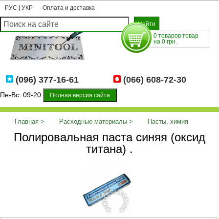
РУС
|
УКР
Оплата и доставка
0 товаров товар
на 0 грн.
(096) 377-16-61
(066) 608-72-30
Пн-Вс: 09-20
Полная версия сайта
Главная
Расходные материалы
Пасты, химия
Полировальная паста синяя (оксид
Полировальная паста синяя (оксид титана) .
титана) .