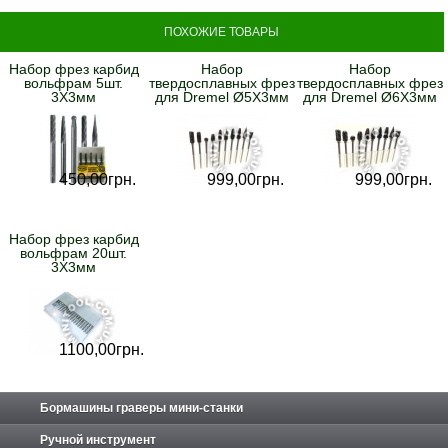
ПОХОЖИЕ ТОВАРЫ
Набор фрез карбид
Набор
Набор
вольфрам 5шт.
твердосплавных фрез
твердосплавных фрез
3Х3мм
для Dremel Ø5Х3мм
для Dremel Ø6Х3мм
450,
00
грн.
999,
00
грн.
999,
00
грн.
Набор фрез карбид
вольфрам 20шт.
3Х3мм
1100,
00
грн.
Бормашины граверы мини-станки
Ручной инструмент