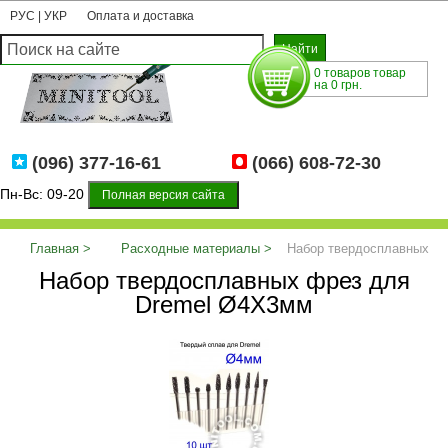
РУС
|
УКР
Оплата и доставка
0 товаров товар
на 0 грн.
(096) 377-16-61
(066) 608-72-30
Пн-Вс: 09-20
Полная версия сайта
Главная
Расходные материалы
Набор твердосплавных
Набор твердосплавных фрез для
фрез для Dremel Ø4Х3мм
Dremel Ø4Х3мм