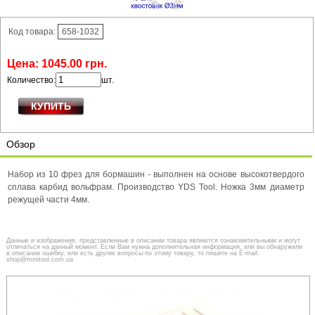
Код товара:
658-1032
Цена:
1045
.
00
грн.
Количество:
шт.
Обзор
Набор из 10 фрез для бормашин - выполнен на основе высокотвердого
сплава карбид вольфрам. Производство YDS Tool. Ножка 3мм диаметр
режущей части 4мм.
Данные и изображения, представленные в описании товара являются ознакомительными и могут
отличаться на данный момент. Если Вам нужна дополнительная информация, или вы обнаружили
в описании ошибку, или есть другие вопросы по этому товару, то пишите на E-mail:
shop@minitool.com.ua